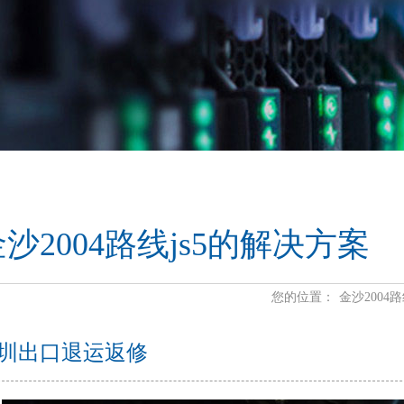
沙2004路线js5的解决方案
您的位置：
金沙2004路
圳出口退运返修