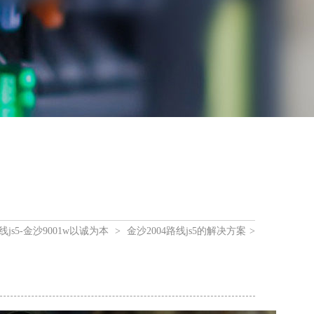
线js5-金沙9001w以诚为本
>
金沙2004路线js5的解决方案
>