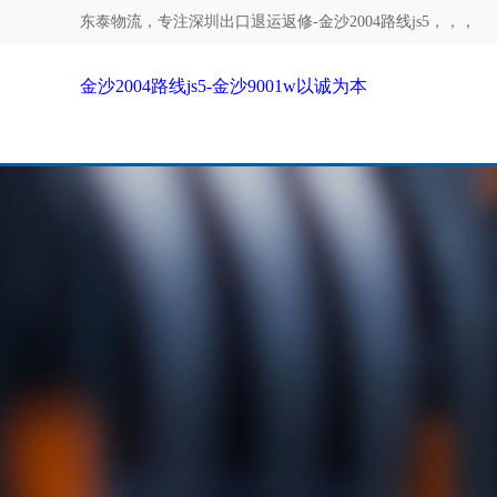
东泰物流，专注
深圳出口退运返修-金沙2004路线js5
，，，
金沙2004路线js5-金沙9001w以诚为本