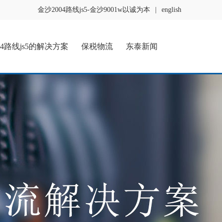
金沙2004路线js5-金沙9001w以诚为本
|
english
04路线js5的解决方案
保税物流
东泰新闻
5