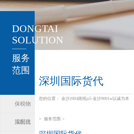
DONGTAI
SOLUTION
服务
范围
深圳国际货代
您的位置：
金沙2004路线js5-金沙9001w以诚为本
保税物
>
服务范围
>
流配送
深圳代