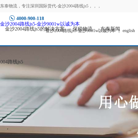
东泰物流，专注
深圳国际货代-金沙2004路线js5
，，，
4000-900-118
金沙2004路线js5-金沙9001w以诚为本
金沙2004路线js5的解决方案
保税物流
东泰新闻
金沙2004路线js5-金沙9001w以诚为本
|
english
04路线js5