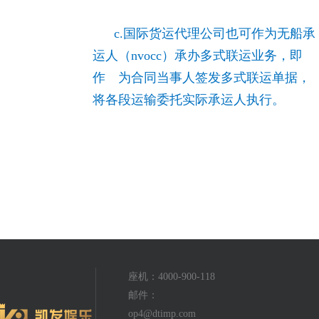
c.国际货运代理公司也可作为无船承
运人（nvocc）承办多式联运业务，即
作 为合同当事人签发多式联运单据，
将各段运输委托实际承运人执行。
座机：4000-900-118
邮件：
op4@dtimp.com