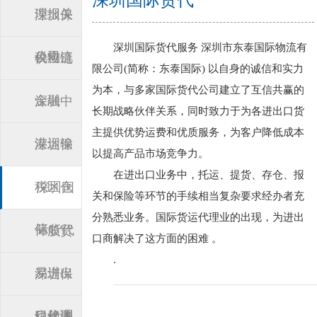
深圳国际货代
理报关
深圳保
深圳国际货代服务 深圳市东泰国际物流有
公司
税物流
供应链
限公司(简称：东泰国际) 以自身的诚信和实力
为本，与多家国际货代公司建立了互信共赢的
金融
深圳中
长期战略伙伴关系，同时致力于为各进出口货
主提供优势运费和优质服务，为客户降低成本
港运输
深圳保
以提高产品市场竞争力。
在进出口业务中，托运、提货、存仓、报
税区仓
深圳国
关和保险等环节的手续相当复杂要求经办者充
分熟悉业务。国际货运代理业的出现，为进出
储
际货代
一般贸
口商解决了这方面的困难 。
.
易进出
深圳保
口代理
税检测