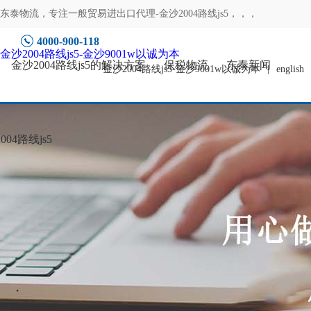
东泰物流，专注
一般贸易进出口代理-金沙2004路线js5
，，，
4000-900-118
金沙2004路线js5-金沙9001w以诚为本
金沙2004路线js5的解决方案
保税物流
东泰新闻
金沙2004路线js5-金沙9001w以诚为本
|
english
04路线js5