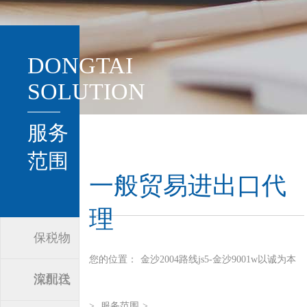
DONGTAI
SOLUTION
服务
范围
一般贸易进出口代
理
保税物
您的位置：
金沙2004路线js5-金沙9001w以诚为本
流配送
深圳代
>
服务范围
>