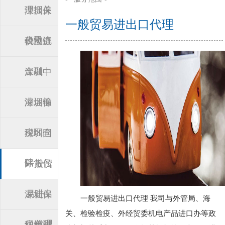
理报关
深圳保
一般贸易进出口代理
公司
税物流
供应链
金融
深圳中
港运输
深圳保
税区仓
深圳国
储
际货代
一般贸
易进出
深圳保
一般贸易进出口代理 我司与外管局、海
关、检验检疫、外经贸委机电产品进口办等政
口代理
税检测