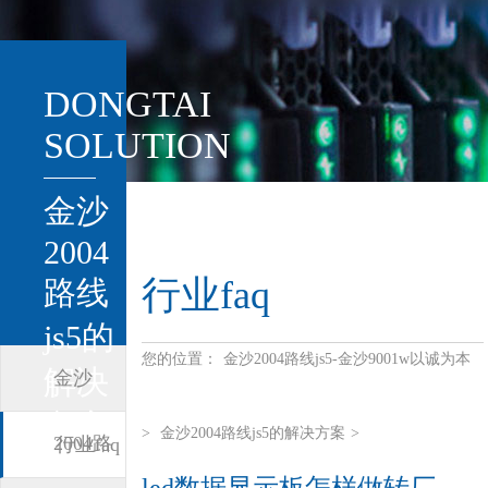
DONGTAI
SOLUTION
金沙
2004
行业faq
路线
js5的
您的位置：
金沙2004路线js5-金沙9001w以诚为本
解决
金沙
方案
>
金沙2004路线js5的解决方案
>
2004路
行业faq