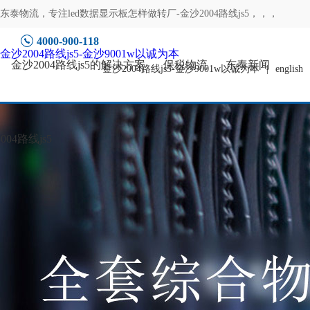
东泰物流，专注
led数据显示板怎样做转厂-金沙2004路线js5
，，，
4000-900-118
金沙2004路线js5-金沙9001w以诚为本
金沙2004路线js5的解决方案
保税物流
东泰新闻
金沙2004路线js5-金沙9001w以诚为本
|
english
04路线js5