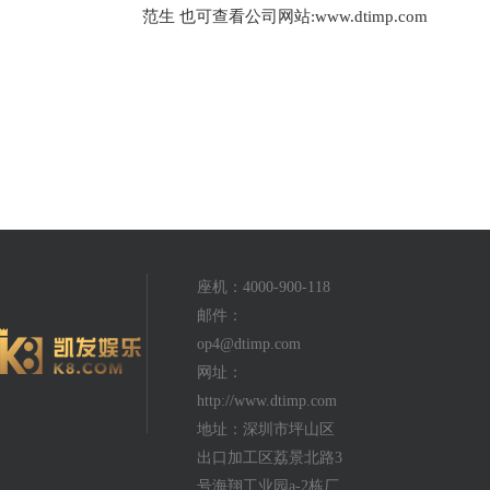
范生 也可查看公司网站:www.dtimp.com
座机：4000-900-118
邮件：
op4@dtimp.com
网址：
http://www.dtimp.com
地址：深圳市坪山区
出口加工区荔景北路3
号海翔工业园a-2栋厂