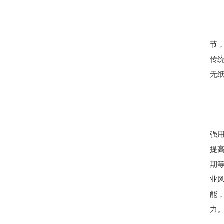
节
传
无
强
提
期
业
能
力