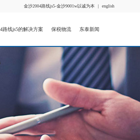
金沙2004路线js5-金沙9001w以诚为本
|
english
04路线js5的解决方案
保税物流
东泰新闻
5