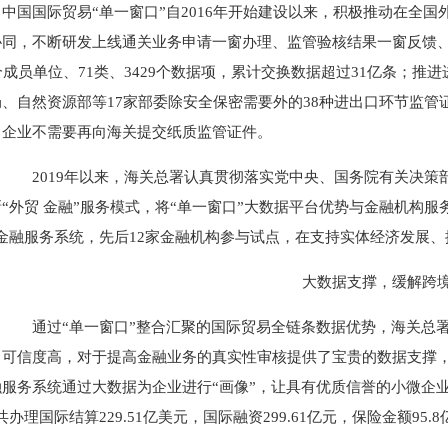
中国国际贸易“单一窗口”自2016年开始建设以来，积极推动在全
协同，不断研发上线通关业务申请一窗办理、监管验核结果一窗反馈
个成员单位、71类、3429个数据项，累计交换数据超过31亿条；
局、自然资源部等17家部委除安全保密需要外的38种进出口环节监
，企业不需要再向海关提交纸质监管证件。
2019年以来，海关总署认真贯彻落实党中央、国务院有关决策部
新“外贸 金融”服务模式，将“单一窗口”大数据平台优势与金融机构
”金融服务系统，先后12家金融机构参与试点，在支持实体经济发展
大数据支撑，缓解跨
通过“单一窗口”整合汇聚的国际贸易全链条数据优势，海关总署
、可信度高，对于提高金融业务的真实性审核提供了宝贵的数据支撑
融服务系统通过大数据为企业进行“画像”，让具有优质信誉的小微企业
共办理国际结算229.51亿美元，国际融资299.61亿元，保险金额95.