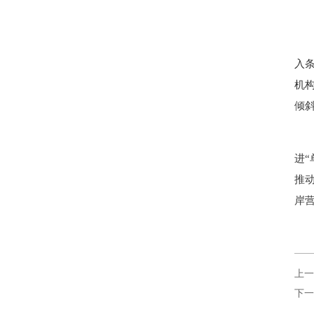
入
机
倾
进
推
岸
上一
下一