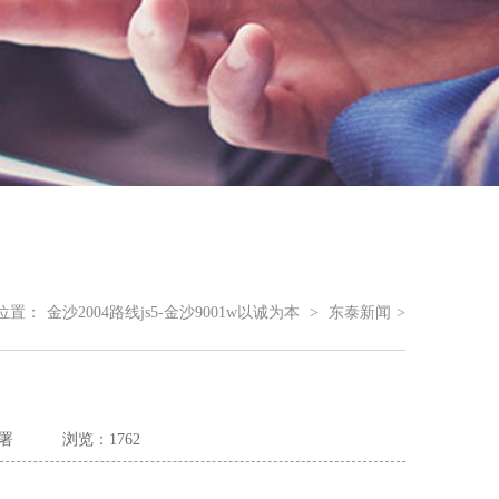
位置：
金沙2004路线js5-金沙9001w以诚为本
>
东泰新闻
>
署
浏览：1762