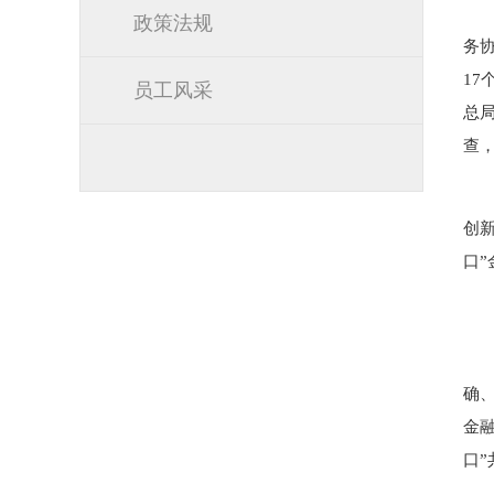
政策法规
务
17
员工风采
总
查
创
口
确
金
口”