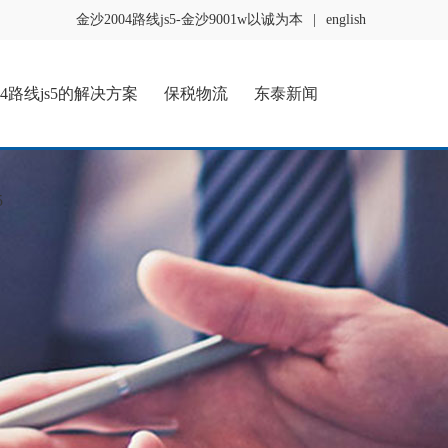
金沙2004路线js5-金沙9001w以诚为本
|
english
04路线js5的解决方案
保税物流
东泰新闻
5