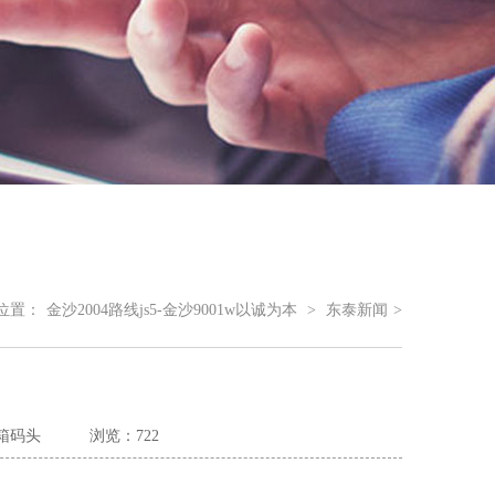
位置：
金沙2004路线js5-金沙9001w以诚为本
>
东泰新闻
>
箱码头
浏览：722