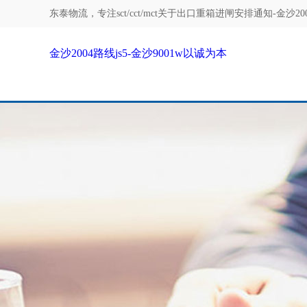
东泰物流，专注
sct/cct/mct关于出口重箱进闸安排通知-金沙200
金沙2004路线js5-金沙9001w以诚为本