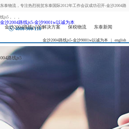
东泰物流，专注
热烈祝贺东泰国际2012年工作会议成功召开-金沙2004路
线js5
，，，
金沙2004路线js5-金沙9001w以诚为本
金沙2004路线js5的解决方案
保税物流
东泰新闻
4000-900-118
金沙2004路线js5-金沙9001w以诚为本
|
english
04路线js5