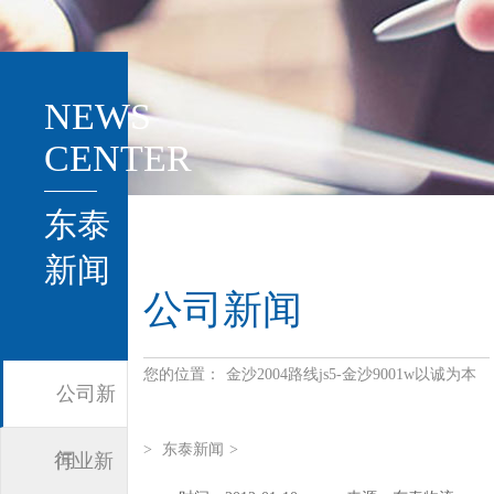
NEWS
CENTER
东泰
新闻
公司新闻
您的位置：
金沙2004路线js5-金沙9001w以诚为本
公司新
>
东泰新闻
>
闻
行业新