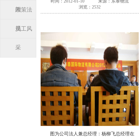
时间：2012-01-10
来源：东泰物流
浏览：2532
闻
政策法
规
员工风
采
图为公司法人兼总经理：杨柳飞总经理在