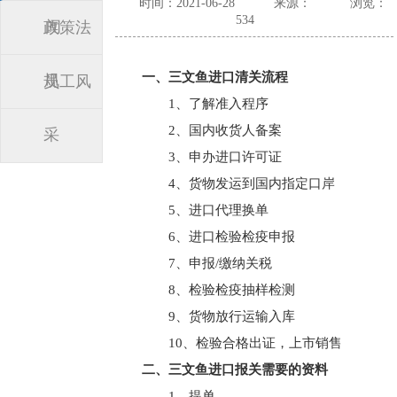
时间：2021-06-28
来源：
浏览：
534
闻
政策法
一、三文鱼进口清关流程
规
员工风
1、了解准入程序
2、国内收货人备案
采
3、申办进口许可证
4、货物发运到国内指定口岸
5、进口代理换单
6、进口检验检疫申报
7、申报/缴纳关税
8、检验检疫抽样检测
9、货物放行运输入库
10、检验合格出证，上市销售
二、三文鱼进口报关需要的资料
1、提单