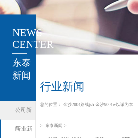
NEWS
CENTER
东泰
新闻
行业新闻
您的位置：
金沙2004路线js5-金沙9001w以诚为本
公司新
>
东泰新闻
>
闻
行业新