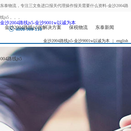
东泰物流，专注
三文鱼进口报关代理操作报关需要什么资料-金沙2004路
线js5
，，，
金沙2004路线js5-金沙9001w以诚为本
金沙2004路线js5的解决方案
保税物流
东泰新闻
4000-900-118
金沙2004路线js5-金沙9001w以诚为本
|
english
04路线js5