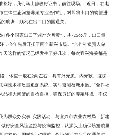
料准备好，我们马上修改好证书，前往现场。”近日，在电
市生锋生态河蟹养殖专业合作社，对即将出口的螃蟹进
后的航班，顺利在出口目的国通关。
个国家出口了9批“六月黄”，共725公斤，出口量
很好，今年先后开拓了两个新兴市场。”合作社负责人储
今天这样的情况已经发生了好几次，每次宜兴海关都是
阶段，体重一般在2两左右，具有外壳脆、内壳软、腥味
联网技术和质量追溯系统，实时监测蟹塘水质。”合作社
入品和大闸蟹的自检自控，确保良好的养殖环境，不仅
为群众办实事”实践活动，与宜兴市农业农村局、新建
，做好安全风险监控与疫病监控，从源头上确保螃蟹质量
“即时检疫、即时出证”模式，保证鲜活农产品的通关时