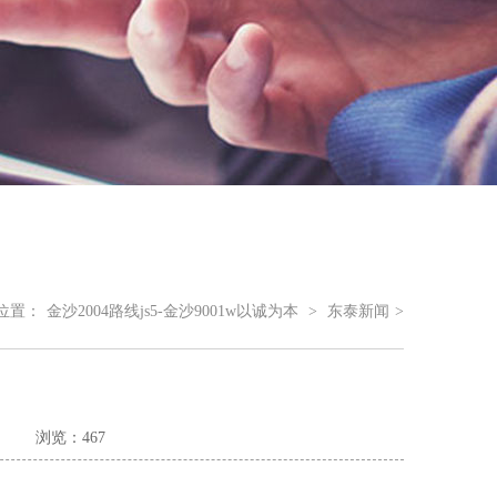
位置：
金沙2004路线js5-金沙9001w以诚为本
>
东泰新闻
>
浏览：467