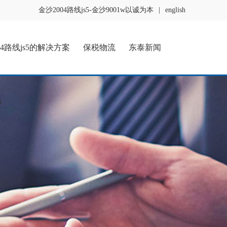
金沙2004路线js5-金沙9001w以诚为本
|
english
04路线js5的解决方案
保税物流
东泰新闻
5