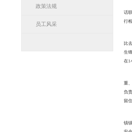
政策法规
话
行
员工风采
比去
生
在
重
负
留
镇
安全