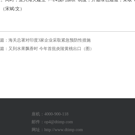
（宋斌/文）
篇：海关总署对印度3家企业采取紧急预防性措施
篇：又到水果飘香时 今年首批炎陵黄桃出口（图）
座机：4000-900-118
邮件：
op4@dtimp.com
网址：http://www.dtimp.com