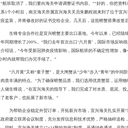
“航班取消了，我们要向海关申请调整证书内容。”“好的，你把资
联系1个小时后，南京海关所属宜兴海关关员朱鹏程就来到了位于宜兴
检疫监装，并将修改好的证书交给企业。几天后，这批螃蟹搭乘改签
生锋专业合作社是宜兴螃蟹主要出口基地。今年以来，已经陆续向多
年同期增长了200%。“我们去年首次出口‘六月黄’，国际市场反响
锋介绍说，“今年受新冠肺炎疫情影响，国际航班的不确定性增加，像
1小时内就帮我们办完手续了。”
“六月黄”又称“童子蟹”，是大闸蟹从“少年”步入“青年”的中间
、肉质丰满的特点。“为了确保螃蟹品质，我们选用优质蟹苗，运用物
责人储生锋说，“在宜兴海关的指导下，我们完成了对水质、底泥、投
住了老客户，也拓展了新市场。”
为帮助企业稳定外贸订单，开拓新兴市场，宜兴海关扎实开展“我
镇政府建立联席会议制度，充分发挥信息和技术优势，严格抽样送检
。同时，宜兴海关建立“7×24预约加班”制度，开通绿色通道，采取