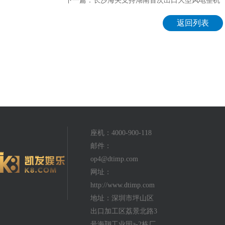
下一篇：长沙海关支持湖南首次出口大型风电整机
返回列表
座机：4000-900-118
邮件：
op4@dtimp.com
网址：
http://www.dtimp.com
地址：深圳市坪山区
出口加工区荔景北路3
号海翔工业园a-2栋厂