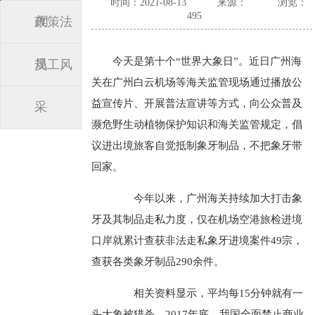
时间：2021-08-13
来源：
浏览：
495
闻
政策法
今天是第十个“世界大象日”。近日广州海
规
员工风
关在广州白云机场等海关监管现场通过播放公
益宣传片、开展普法宣讲等方式，向公众普及
采
濒危野生动植物保护知识和海关监管规定，倡
议进出境旅客自觉抵制象牙制品，不把象牙带
回家。
今年以来，广州海关持续加大打击象
牙及其制品走私力度，仅在机场空港旅检进境
口岸就累计查获非法走私象牙进境案件49宗，
查获各类象牙制品290余件。
相关资料显示，平均每15分钟就有一
头大象被猎杀。2017年底，我国全面禁止商业