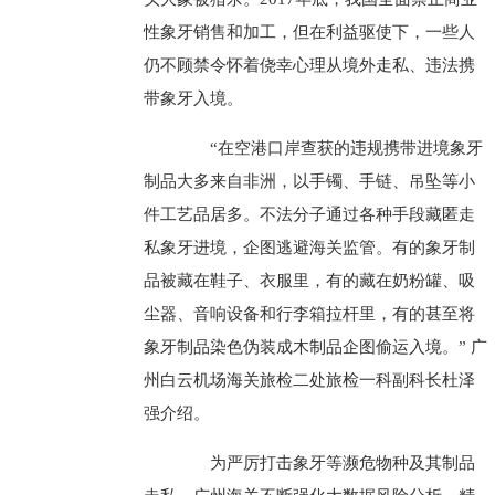
性象牙销售和加工，但在利益驱使下，一些人
仍不顾禁令怀着侥幸心理从境外走私、违法携
带象牙入境。
“在空港口岸查获的违规携带进境象牙
制品大多来自非洲，以手镯、手链、吊坠等小
件工艺品居多。不法分子通过各种手段藏匿走
私象牙进境，企图逃避海关监管。有的象牙制
品被藏在鞋子、衣服里，有的藏在奶粉罐、吸
尘器、音响设备和行李箱拉杆里，有的甚至将
象牙制品染色伪装成木制品企图偷运入境。” 广
州白云机场海关旅检二处旅检一科副科长杜泽
强介绍。
为严厉打击象牙等濒危物种及其制品