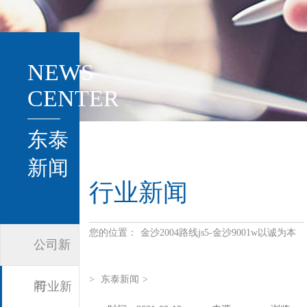
NEWS
CENTER
东泰
新闻
行业新闻
您的位置：
金沙2004路线js5-金沙9001w以诚为本
公司新
>
东泰新闻
>
闻
行业新