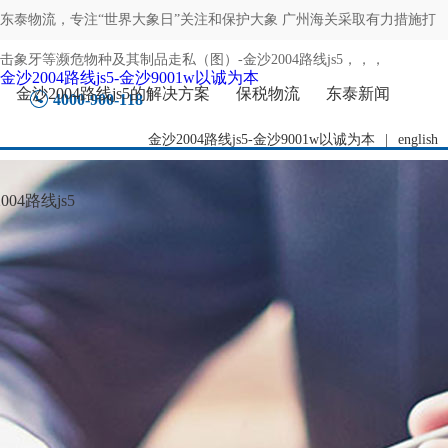
东泰物流，专注
“世界大象日”关注和保护大象 广州海关采取有力措施打
击象牙等濒危物种及其制品走私（图）-金沙2004路线js5
，，，
金沙2004路线js5-金沙9001w以诚为本
金沙2004路线js5的解决方案
保税物流
东泰新闻
4000-900-118
金沙2004路线js5-金沙9001w以诚为本
|
english
04路线js5