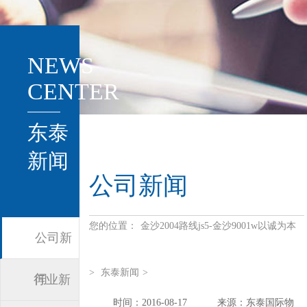
NEWS
CENTER
东泰
新闻
公司新闻
您的位置：
金沙2004路线js5-金沙9001w以诚为本
公司新
>
东泰新闻
>
闻
行业新
时间：2016-08-17
来源：东泰国际物