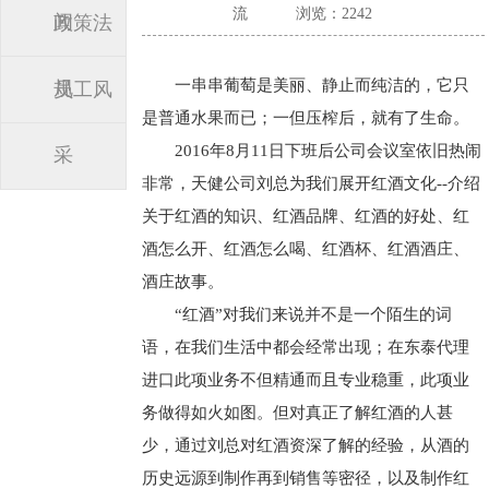
流
浏览：2242
闻
政策法
一串串葡萄是美丽、静止而纯洁的，它只
规
员工风
是普通水果而已；一但压榨后，就有了生命。
2016年8月11日下班后公司会议室依旧热闹
采
非常，天健公司刘总为我们展开红酒文化--介绍
关于红酒的知识、红酒品牌、红酒的好处、红
酒怎么开、红酒怎么喝、红酒杯、红酒酒庄、
酒庄故事。
“红酒”对我们来说并不是一个陌生的词
语，在我们生活中都会经常出现；在东泰代理
进口此项业务不但精通而且专业稳重，此项业
务做得如火如图。但对真正了解红酒的人甚
少，通过刘总对红酒资深了解的经验，从酒的
历史远源到制作再到销售等密径，以及制作红