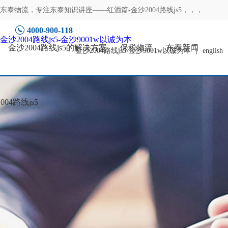
东泰物流，专注
东泰知识讲座——红酒篇-金沙2004路线js5
，，，
4000-900-118
金沙2004路线js5-金沙9001w以诚为本
金沙2004路线js5的解决方案
保税物流
东泰新闻
金沙2004路线js5-金沙9001w以诚为本
|
english
04路线js5