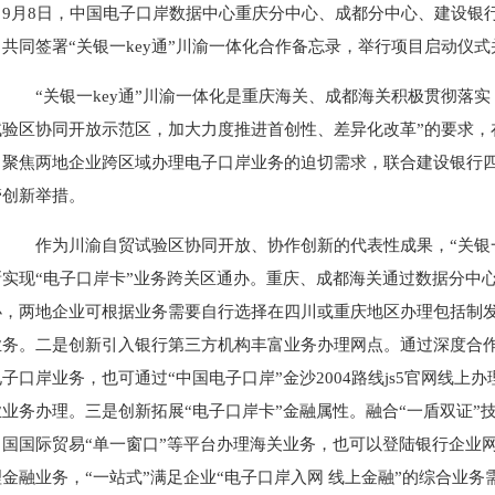
9月8日，中国电子口岸数据中心重庆分中心、成都分中心、建设银
共同签署“关银一key通”川渝一体化合作备忘录，举行项目启动仪式
“关银一key通”川渝一体化是重庆海关、成都海关积极贯彻落实
试验区协同开放示范区，加大力度推进首创性、差异化改革”的要求，
，聚焦两地企业跨区域办理电子口岸业务的迫切需求，联合建设银行
管创新举措。
作为川渝自贸试验区协同开放、协作创新的代表性成果，“关银一k
新实现“电子口岸卡”业务跨关区通办。重庆、成都海关通过数据分中
办，两地企业可根据业务需要自行选择在四川或重庆地区办理包括制发
业务。二是创新引入银行第三方机构丰富业务办理网点。通过深度合
子口岸业务，也可通过“中国电子口岸”金沙2004路线js5官网线上
业务办理。三是创新拓展“电子口岸卡”金融属性。融合“一盾双证”技
中国国际贸易“单一窗口”等平台办理海关业务，也可以登陆银行企业
金融业务，“一站式”满足企业“电子口岸入网 线上金融”的综合业务