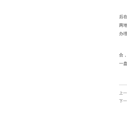
后
两
办理
合
一
上一
下一