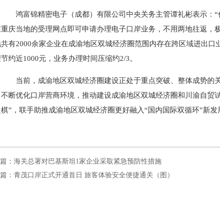
鸿富锦精密电子（成都）有限公司中央关务主管谭礼彬表示：“
在重庆当地的受理网点即可申请办理电子口岸业务，不用两地往返，极
地共有2000余家企业在成渝地区双城经济圈范围内存在跨区域进出
节约近1000元，业务办理时间压缩约2/3。
当前，成渝地区双城经济圈建设正处于重点突破、整体成势的关
，不断优化口岸营商环境，推动建设成渝地区双城经济圈和川渝自贸试
盘棋”，联手助推成渝地区双城经济圈更好融入“国内国际双循环”新发
篇：海关总署对巴基斯坦1家企业采取紧急预防性措施
篇：青茂口岸正式开通首日 旅客体验安全便捷通关（图）