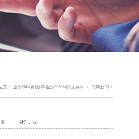
位置：
金沙2004路线js5-金沙9001w以诚为本
>
东泰新闻
>
总署
浏览：457