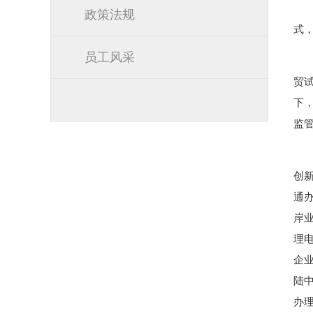
政策法规
式，
员工风采
贸
下
监
创
通
岸
理电
企业
陆
办理