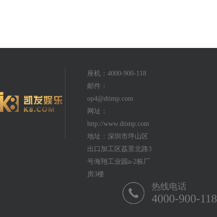
座机：4000-900-118
邮件：
op4@dtimp.com
网址：
http://www.dtimp.com
地址：深圳市坪山区
出口加工区荔景北路3
号海翔工业园a-2栋厂
房3楼
热线电话
4000-900-118