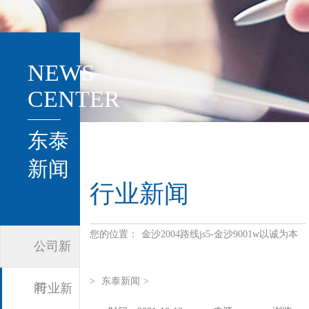
NEWS
CENTER
东泰
新闻
行业新闻
您的位置：
金沙2004路线js5-金沙9001w以诚为本
公司新
>
东泰新闻
>
闻
行业新