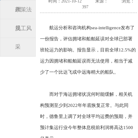
时间：2021-10-12
来源：
浏览：
397
闻
政策法
规
员工风
航运分析和咨询机构sea-intelligence发布了
一份报告，评估拥堵和船舶延误对全球已部署
采
班轮运力的影响。报告显示，目前全球12.5%的
运力因拥堵和船舶延误而无法使用，相当于减
少了一个比达飞或中远海稍大的船队。
而对于海运拥堵状况何时能缓解，相关机
构预测至少到2022年年底恢复正常。与此同
时，德鲁里上调了对全球平均运费的预期，并
预计集运行业今年整体息税前利润将高达1500