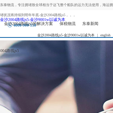
东泰物流，专注
拥堵致全球相当于达飞整个船队的运力无法使用，海运拥
堵状况将持续到明年年底-金沙2004路线js5
，，，
金沙2004路线js5-金沙9001w以诚为本
金沙2004路线js5的解决方案
保税物流
东泰新闻
4000-900-118
金沙2004路线js5-金沙9001w以诚为本
|
english
04路线js5