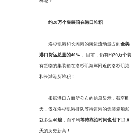
样呢？
约20万个集装箱在港口堆积
洛杉矶港和长滩港的海运流动量占到
全美
港口货运总量的40%
。目前，仍有约
20万个
装
有货物的集装箱在洛杉矶海岸附近的洛杉矶港
和长滩港所堆积！
根据港口方面所公布的信息显示，截至昨
天，仅在洛杉矶港排队等待进港的集装箱船舶
就多达
40艘
，而平均
等待靠泊时间也创下12.8
天
的历史新高！