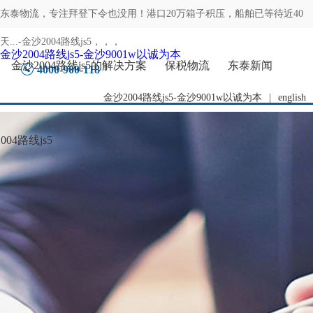
东泰物流，专注
拜登下令也没用！港口20万箱子积压，船舶已等待近40
天...-金沙2004路线js5
，，，
金沙2004路线js5-金沙9001w以诚为本
金沙2004路线js5的解决方案
保税物流
东泰新闻
4000-900-118
金沙2004路线js5-金沙9001w以诚为本
|
english
04路线js5