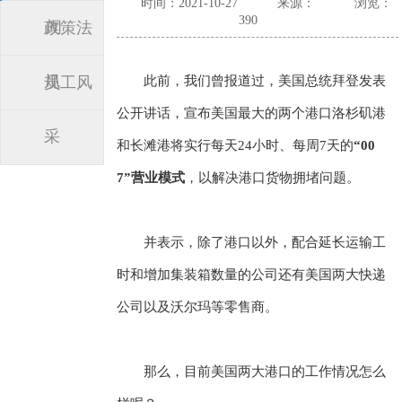
时间：2021-10-27
来源：
浏览：
390
闻
政策法
规
员工风
此前，我们曾报道过，美国总统拜登发表
公开讲话，宣布美国最大的两个港口洛杉矶港
采
和长滩港将实行每天24小时、每周7天的
“00
7”营业模式
，以解决港口货物拥堵问题。
并表示，除了港口以外，配合延长运输工
时和增加集装箱数量的公司还有美国两大快递
公司以及沃尔玛等零售商。
那么，目前美国两大港口的工作情况怎么