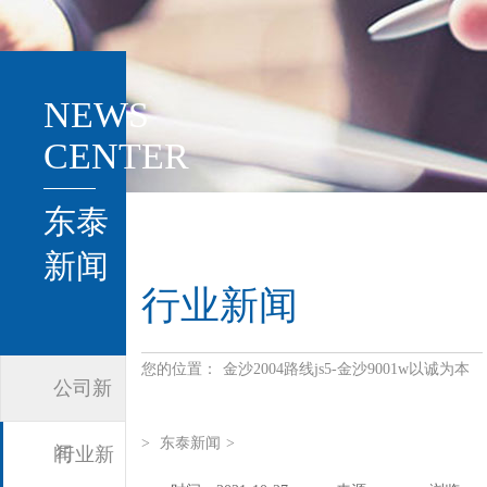
NEWS
CENTER
东泰
新闻
行业新闻
您的位置：
金沙2004路线js5-金沙9001w以诚为本
公司新
>
东泰新闻
>
闻
行业新