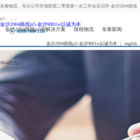
东泰物流，专注
公司市场部第二季度第一次工作会议召开-金沙2004路线
js5
，，，
金沙2004路线js5-金沙9001w以诚为本
金沙2004路线js5的解决方案
保税物流
东泰新闻
4000-900-118
金沙2004路线js5-金沙9001w以诚为本
|
english
04路线js5