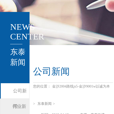
NEWS
CENTER
东泰
新闻
公司新闻
您的位置：
金沙2004路线js5-金沙9001w以诚为本
公司新
>
东泰新闻
>
闻
行业新