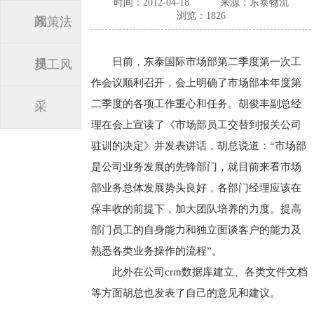
时间：2012-04-18
来源：东泰物流
浏览：1826
闻
政策法
日前，东泰国际市场部第二季度第一次工
规
员工风
作会议顺利召开，会上明确了市场部本年度第
二季度的各项工作重心和任务。胡俊丰副总经
采
理在会上宣读了《市场部员工交替到报关公司
驻训的决定》并发表讲话，胡总说道：“市场部
是公司业务发展的先锋部门，就目前来看市场
部业务总体发展势头良好，各部门经理应该在
保丰收的前提下，加大团队培养的力度。提高
部门员工的自身能力和独立面谈客户的能力及
熟悉各类业务操作的流程”。
此外在公司crm数据库建立、各类文件文档
等方面胡总也发表了自己的意见和建议。