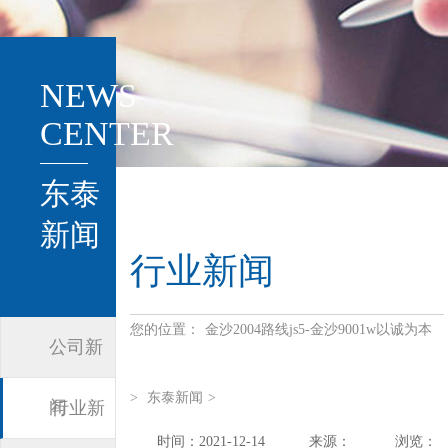
NEWS
CENTER
东泰
新闻
行业新闻
您的位置：
金沙2004路线js5-金沙9001w以诚为本
公司新
>
东泰新闻
>
闻
行业新
时间：2021-12-14
来源：
浏览：