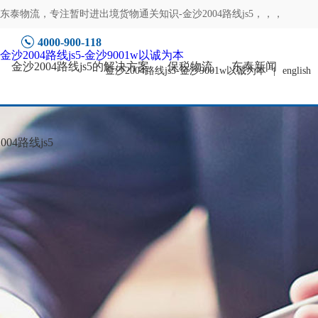
东泰物流，专注
暂时进出境货物通关知识-金沙2004路线js5
，，，
4000-900-118
金沙2004路线js5-金沙9001w以诚为本
金沙2004路线js5的解决方案
保税物流
东泰新闻
金沙2004路线js5-金沙9001w以诚为本
|
english
04路线js5