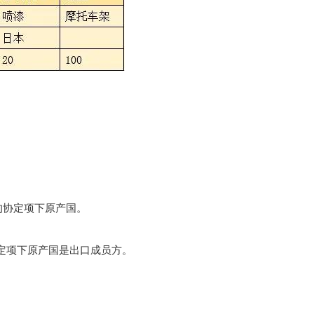
的协定项下原产国。
定项下原产国是出口成员方。