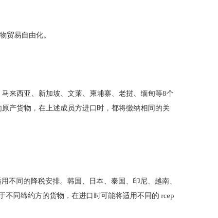
货物贸易自由化。
、马来西亚、新加坡、文莱、柬埔寨、老挝、缅甸等8个
的原产货物，在上述成员方进口时，都将缴纳相同的关
适用不同的降税安排。韩国、日本、泰国、印尼、越南、
不同缔约方的货物，在进口时可能将适用不同的 rcep