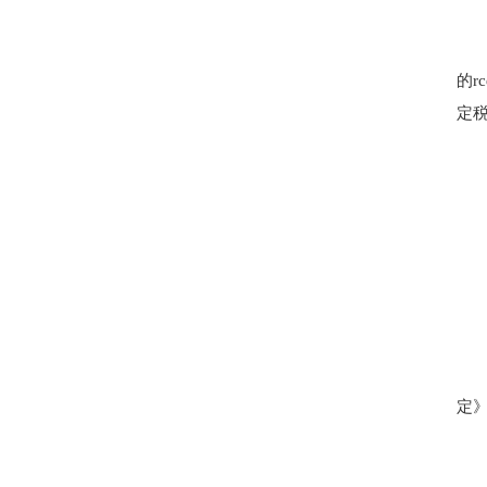
的r
定
定