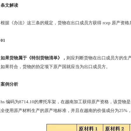
条文解读
根据《办法》这三条的规定，货物在出口成员方获得 rcep 原产
01
如果货物属于《特别货物清单》，
则应判断货物在出口成员方的生产
。如果符合，货物的协定项下原产国就应当为出口成员方。
案例分析
hs 编码为8714.10的摩托车架，在越南加工获得原产资格，该
完全使用原产材料生产的原产地标准，并且在越南的价值成分为25%，