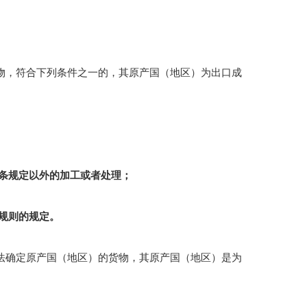
物，符合下列条件之一的，其原产国（地区）为出口成
条规定以外的加工或者处理；
规则的规定。
法确定原产国（地区）的货物，其原产国（地区）是为
。