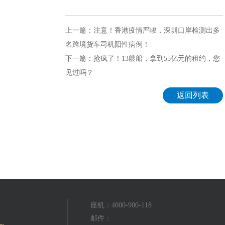
上一篇：注意！香港疫情严峻，深圳口岸检测出多
名跨境货车司机阳性病例！
下一篇：抢疯了！13艘船，拿到55亿元的租约，您
见过吗？
返回列表
座机：4000-900-118
邮件：