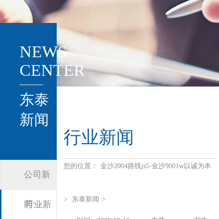
NEWS
CENTER
东泰
新闻
行业新闻
您的位置：
金沙2004路线js5-金沙9001w以诚为本
公司新
>
东泰新闻
>
闻
行业新