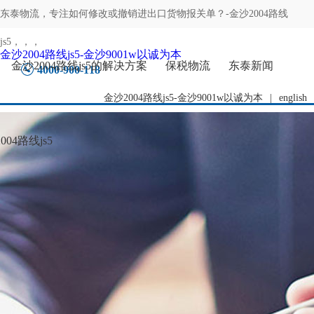
东泰物流，专注
如何修改或撤销进出口货物报关单？-金沙2004路线
js5
，，，
金沙2004路线js5-金沙9001w以诚为本
金沙2004路线js5的解决方案
保税物流
东泰新闻
4000-900-118
金沙2004路线js5-金沙9001w以诚为本
|
english
04路线js5