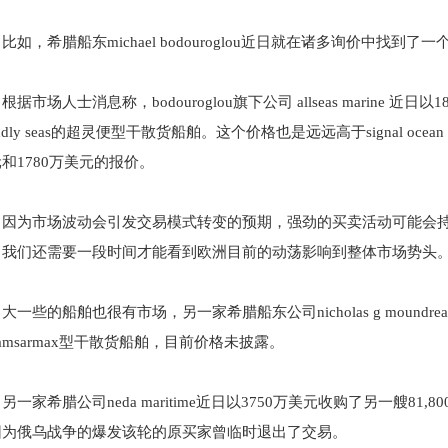
比如，希腊船东michael bodouroglou近日就在诸多询价中找
根据市场人士消息称，bodouroglou旗下公司 allseas marine 近
iendly seas的超灵便型干散货船舶。这个价格也是远远高于signal ocea
和1780万美元的报价。
因为市场波动会引发交易模式转变的预期，强劲的买卖活动可能会持续下去。经
，我们还需要一段时间才能看到欧洲目前的动荡影响到整体市场势头
大一些的船舶也很有市场，另一家希腊船东公司nicholas g moundrea
amsarmax型干散货船舶，目前价格未披露。
另一家希腊公司neda maritime近日以3750万美元收购了另一艘81,800
因为俄乌战争的爆发该轮的原买家曾临时退出了交易。