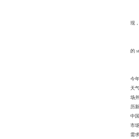
现
的 
今
天
场
历新
中
市
需