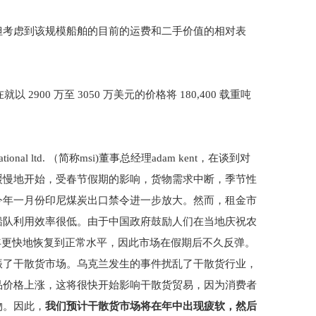
但考虑到该规模船舶的目前的运费和二手价值的相对表
 2900 万至 3050 万美元的价格将 180,400 载重吨
tional ltd. （简称msi)董事总经理adam kent，在谈到对
缓慢地开始，受春节假期的影响，货物需求中断，季节性
今年一月份印尼煤炭出口禁令进一步放大。然而，租金市
船队利用效率很低。由于中国政府鼓励人们在当地庆祝农
往年更快地恢复到正常水平，因此市场在假期后不久反弹。
振了干散货市场。乌克兰发生的事件扰乱了干散货行业，
品价格上涨，这将很快开始影响干散货贸易，因为消费者
物。因此，
我们预计干散货市场将在年中出现疲软，然后