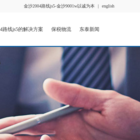
金沙2004路线js5-金沙9001w以诚为本
|
english
04路线js5的解决方案
保税物流
东泰新闻
5