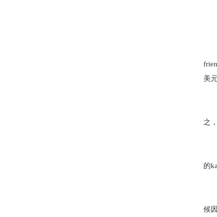
fr
美元
之
的k
候