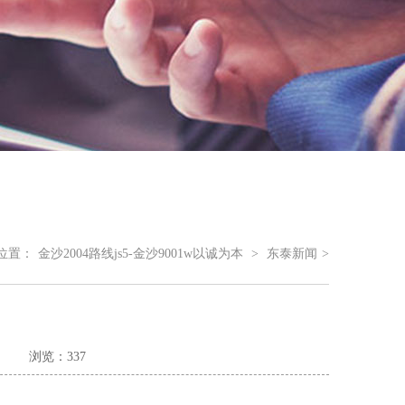
位置：
金沙2004路线js5-金沙9001w以诚为本
>
东泰新闻
>
浏览：337