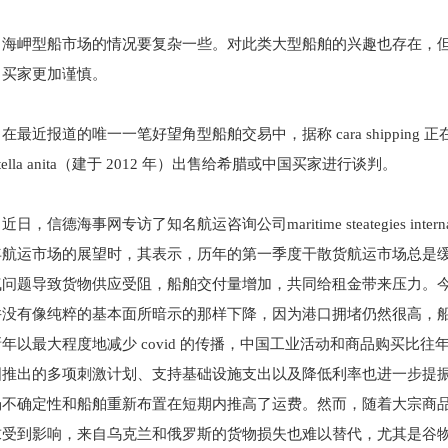
海岬型船市场的情况要复杂一些。对此类大型船舶的兴趣也存在，
，买家更加谨慎。
在最近报道的唯一一笔好望角型船舶交易中，据称 cara shipping 正在就以
stella anita（建于 2012 年）出售给希腊或中国买家进行谈判。
近日，信德海事网专访了知名航运咨询公司maritime steategies interna
年航运市场的展望时，其表示，历年的第一季度干散货航运市场总是
气问题导致货物供应受阻，船舶交付量增加，共同给租金带来压力。
并没有像纯粹的基本面所暗示的那样下降，因为港口拥堵仍然很高，
年以最大程度地减少 covid 的传播，中国工业活动和商品购买比
国推出的多项刺激计划、支持基础设施支出以及降低利率也进一步提
场不确定性和船舶重新布置在短期内推高了运费。然而，随着大宗商
求受到影响，来自乌克兰和俄罗斯的货物损失也难以替代，尤其是谷