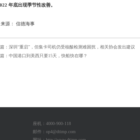
2022 年底出现季节性改善。
来源： 信德海事
篇：深圳“重启”，但集卡司机仍受核酸检测难困扰，相关协会发出建议
篇：中国港口到美西只要15天，快船快在哪？
座机：4000-900-118
邮件：
op4@dtimp.com
网址：http://www.dtimp.com