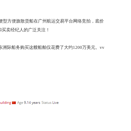
。
re”的超灵便型方便旗散货船在广州航运交易平台网络竞拍，底价
和买卖经纪人的广泛关注！
原船东洲际船务购买这艘船舶仅花费了大约1200万美元。vv