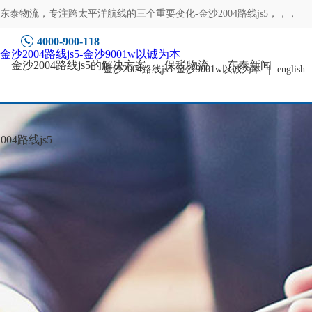
东泰物流，专注
跨太平洋航线的三个重要变化-金沙2004路线js5
，，，
4000-900-118
金沙2004路线js5-金沙9001w以诚为本
金沙2004路线js5的解决方案
保税物流
东泰新闻
金沙2004路线js5-金沙9001w以诚为本
|
english
04路线js5