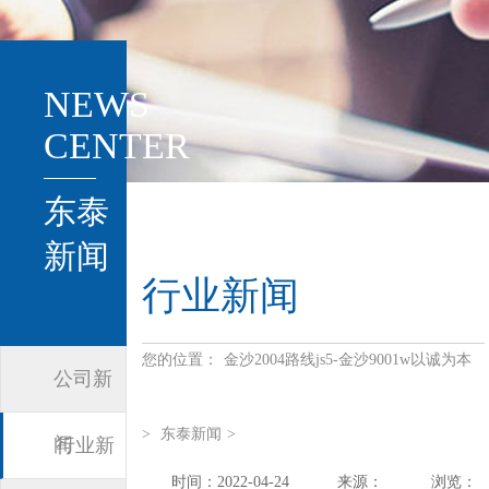
NEWS
CENTER
东泰
新闻
行业新闻
您的位置：
金沙2004路线js5-金沙9001w以诚为本
公司新
>
东泰新闻
>
闻
行业新
时间：2022-04-24
来源：
浏览：