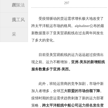
297
闻
政策法
受疫情驱动的货运需求增长极大地改变了
规
员工风
跨太平洋航运市场的格局。alphaliner公布的最
新数据显示了亚美贸易航线在过去两年间发生
采
了多大的变化。
目前亚美贸易航线的运力远远超过疫情出
现之前。运力不断增加，
亚洲-美东的新增航线
服务数量多于亚洲-美西。
此外，班轮运营商的竞争加剧，市场中新
加入者增多，全球
三大联盟的市场份额下降
。
疫情时期的货运需求趋势刺激了新的运力部署
策略，
跨太平洋航线中船公司运力排名发生变