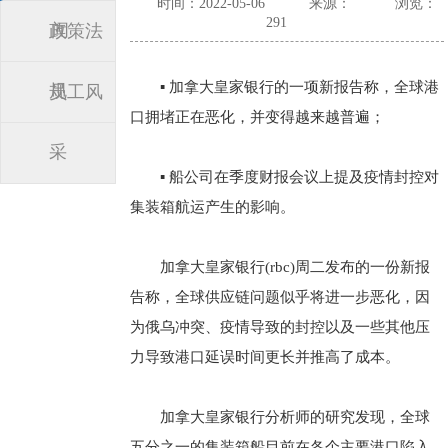
时间：2022-05-06
来源：
浏览：
291
闻
政策法
▪ 加拿大皇家银行的一项新报告称，全球港
规
员工风
口拥堵正在恶化，并变得越来越普遍；
采
▪ 船公司在季度财报会议上提及疫情封控对
集装箱航运产生的影响。
加拿大皇家银行(rbc)周二发布的一份新报
告称，全球供应链问题似乎将进一步恶化，因
为俄乌冲突、疫情导致的封控以及一些其他压
力导致港口延误时间更长并推高了成本。
加拿大皇家银行分析师的研究发现，全球
五分之一的集装箱船目前在各个主要港口陷入