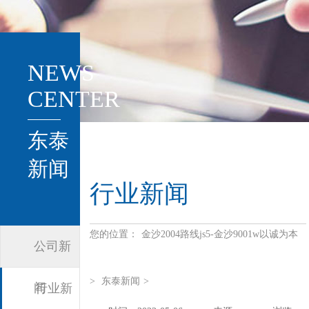
NEWS
CENTER
东泰
新闻
行业新闻
您的位置：
金沙2004路线js5-金沙9001w以诚为本
公司新
>
东泰新闻
>
闻
行业新