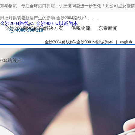
东泰物流，专注
全球港口拥堵，供应链问题进一步恶化！船公司提及疫情
封控对集装箱航运产生的影响-金沙2004路线js5
，，，
金沙2004路线js5-金沙9001w以诚为本
金沙2004路线js5的解决方案
保税物流
东泰新闻
4000-900-118
金沙2004路线js5-金沙9001w以诚为本
|
english
04路线js5