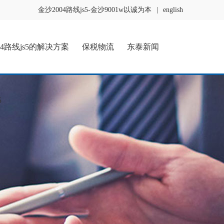
金沙2004路线js5-金沙9001w以诚为本
|
english
04路线js5的解决方案
保税物流
东泰新闻
5