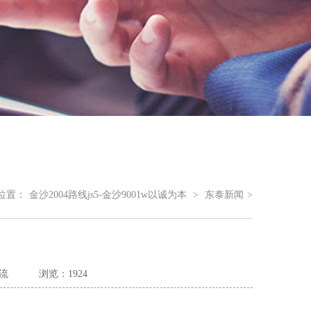
位置：
金沙2004路线js5-金沙9001w以诚为本
>
东泰新闻
>
流
浏览：1924