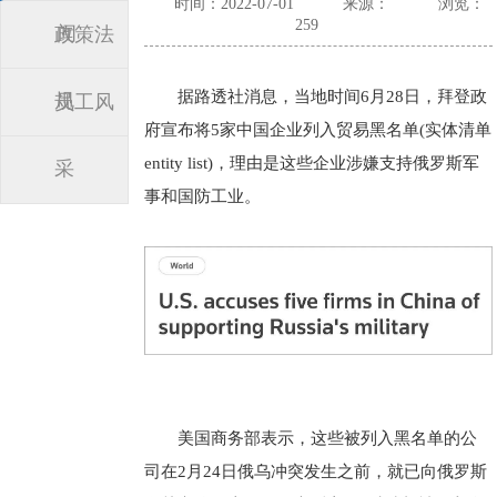
时间：2022-07-01
来源：
浏览：
259
闻
政策法
据路透社消息，当地时间6月28日，拜登政
规
员工风
府宣布将5家中国企业列入贸易黑名单(实体清单
entity list)，理由是这些企业涉嫌支持俄罗斯军
采
事和国防工业。
美国商务部表示，这些被列入黑名单的公
司在2月24日俄乌冲突发生之前，就已向俄罗斯