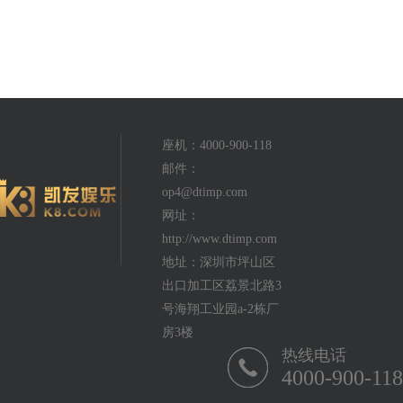
座机：4000-900-118
邮件：
op4@dtimp.com
网址：
http://www.dtimp.com
地址：深圳市坪山区
出口加工区荔景北路3
号海翔工业园a-2栋厂
房3楼
热线电话
4000-900-118