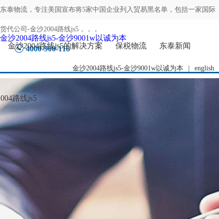
东泰物流，专注
美国宣布将5家中国企业列入贸易黑名单，包括一家国际
货代公司-金沙2004路线js5
，，，
金沙2004路线js5-金沙9001w以诚为本
金沙2004路线js5的解决方案
保税物流
东泰新闻
4000-900-118
金沙2004路线js5-金沙9001w以诚为本
|
english
04路线js5