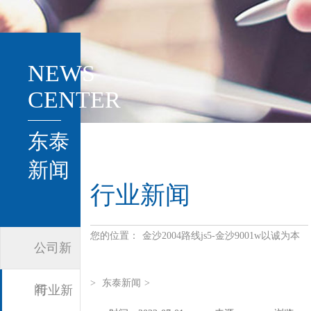
NEWS
CENTER
东泰
新闻
行业新闻
您的位置：
金沙2004路线js5-金沙9001w以诚为本
公司新
>
东泰新闻
>
闻
行业新