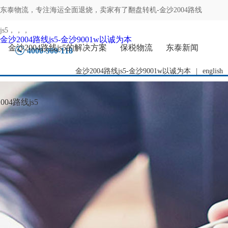
东泰物流，专注
海运全面退烧，卖家有了翻盘转机-金沙2004路线
js5
，，，
金沙2004路线js5-金沙9001w以诚为本
金沙2004路线js5的解决方案
保税物流
东泰新闻
4000-900-118
金沙2004路线js5-金沙9001w以诚为本
|
english
04路线js5