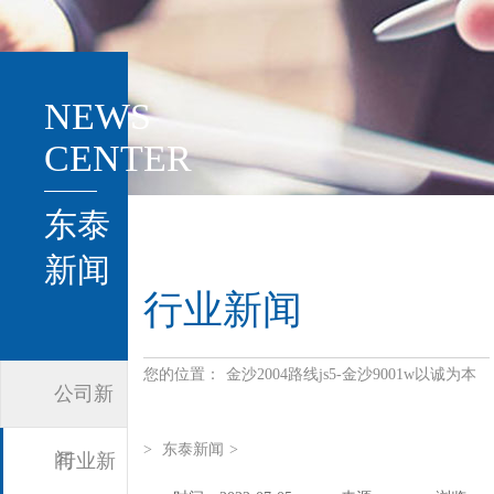
NEWS
CENTER
东泰
新闻
行业新闻
您的位置：
金沙2004路线js5-金沙9001w以诚为本
公司新
>
东泰新闻
>
闻
行业新