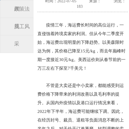
时间：2022-07-05
来源：
浏览：
183
闻
政策法
疫情三年，海运费长时间的高位运行，一
规
员工风
直侵蚀着跨境卖家的利润。但从今年二季度开
始，海运费出现明显的下降趋势。以美森限时
采
达为例，其价格已降至15元/kg，而去年巅峰时
期一度接近30元/kg。美西运价则从春节前的一
万三左右下探至7千美元！
不管是大卖还是中小卖家，都能感受到运
费价格下降带来的利润改善以及毛利率的提
升。从国内外疫情以及港口运行情况来看，
2022年下半年，海运费可能继续下调。因此，
在经历封号、裁员、退租等负面消息不断的上
半年之后，对于处于订单萎靡、转型调整的卖