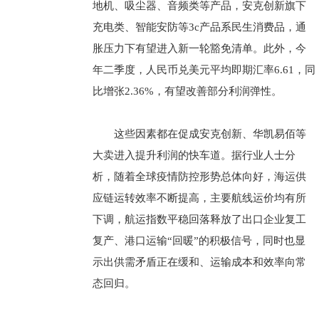
地机、吸尘器、音频类等产品，安克创新旗下
充电类、智能安防等3c产品系民生消费品，通
胀压力下有望进入新一轮豁免清单。此外，今
年二季度，人民币兑美元平均即期汇率6.61，同
比增张2.36%，有望改善部分利润弹性。
这些因素都在促成安克创新、华凯易佰等
大卖进入提升利润的快车道。据行业人士分
析，随着全球疫情防控形势总体向好，海运供
应链运转效率不断提高，主要航线运价均有所
下调，航运指数平稳回落释放了出口企业复工
复产、港口运输“回暖”的积极信号，同时也显
示出供需矛盾正在缓和、运输成本和效率向常
态回归。