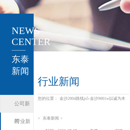
NEWS
CENTER
东泰
新闻
行业新闻
您的位置：
金沙2004路线js5-金沙9001w以诚为本
公司新
>
东泰新闻
>
闻
行业新