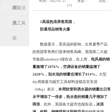
时间：2022-07-27
来源：
浏览：
173
闻
政策法
1高温热浪席卷英国，
规
员工风
防暑用品销售火爆
采
数据显示，受高温的影响，出售夏季产品
的英国零售商们迎来销售高峰。英国第二大超
市集团sainsbury's报告说，在上周，
电风扇的销
量激增了1876%，空调设备的销量猛增了
2420%，划水池的销量也增长了814%。
大型
diy用家庭与园艺工具材料连锁店百安居
（b&q）表示，
本周软管和洒水器的销量比日常
水平增加了一倍多，热水壶的销量几乎增加了
两倍
。此外，英国各大超市也报告说
，冰淇
淋、饮料、烧烤煤和太阳能产品
的销售激增。