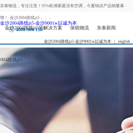
东泰物流，专注
注意！95%欧洲家庭没有空调，今夏纳凉产品销量暴
增！-金沙2004路线js5
，，，
金沙2004路线js5-金沙9001w以诚为本
金沙2004路线js5的解决方案
保税物流
东泰新闻
4000-900-118
金沙2004路线js5-金沙9001w以诚为本
|
english
04路线js5