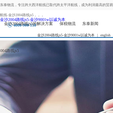
东泰物流，专注
跨大西洋航线已取代跨太平洋航线，成为利润最高的贸易
航线-金沙2004路线js5
，，，
金沙2004路线js5-金沙9001w以诚为本
金沙2004路线js5的解决方案
保税物流
东泰新闻
4000-900-118
金沙2004路线js5-金沙9001w以诚为本
|
english
04路线js5