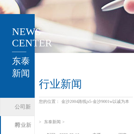
NEWS
CENTER
东泰
新闻
行业新闻
您的位置：
金沙2004路线js5-金沙9001w以诚为本
公司新
>
东泰新闻
>
闻
行业新