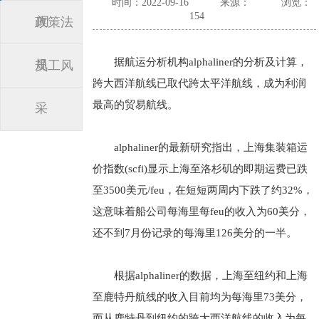
时间：2022-09-16
来源：
浏览：
154
闻
政策法
据航运分析机构alphaliner的分析及计算，
规
员工风
跨大西洋航线已取代跨太平洋航线，成为利润
最高的贸易航线。
采
alphaliner的最新研究指出，上海集装箱运
价指数(scfi)显示上海至洛杉矶的即期运费已跌
至3500美元/feu，在短短两周内下跌了约32%，
这意味着船公司每海里每feu的收入为60美分，
还不到7月份记录的每海里126美分的一半。
根据alphaliner的数据，上海至纽约和上海
至鹿特丹航线的收入目前均为每海里73美分，
而从鹿特丹到纽约的跨大西洋航线的收入为每