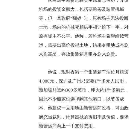
落马洲中港货运联会主席蒋志伟称，开设
堆场的投资金额大，包括要购买及装置机械
等，但一旦政府“翻标”时，原有场主无法投回
土地，场内的机械变相拱手相让给下一手，对
原有场主不公平。他称，若堆场主希望继续营
运，需要出高价投得土地，结果令租地成本愈
来愈高昂，存放集装箱月租亦愈来愈贵。
他说，现时香港一个集装箱车泊位月租逾
4,000元，深圳及广州只需要1千多元人民币，
新加坡只需约300多坡币，即大约1千多港元，
因此不少船家也选择到其他港口，以节省成
本。他建议一旦用地由新营运商投得，可由政
府充当裁判，计算器械的拆旧率及价值，要求
新营运商向上一手支付费用。