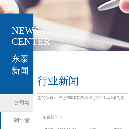
NEWS
CENTER
东泰
新闻
行业新闻
您的位置：
金沙2004路线js5-金沙9001w以诚为本
公司新
>
东泰新闻
>
闻
行业新