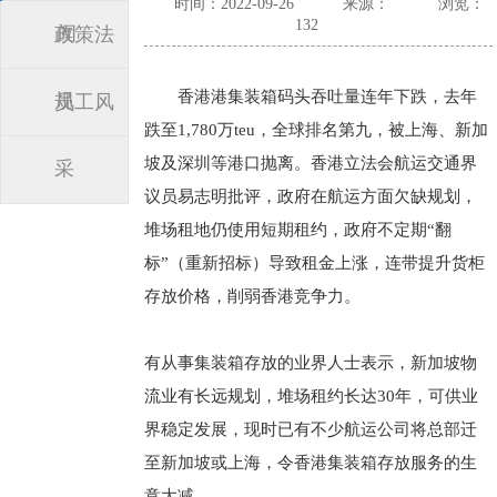
时间：2022-09-26
来源：
浏览：
132
闻
政策法
香港港集装箱码头吞吐量连年下跌，去年
规
员工风
跌至1,780万teu，全球排名第九，被上海、新加
坡及深圳等港口抛离。香港立法会航运交通界
采
议员易志明批评，政府在航运方面欠缺规划，
堆场租地仍使用短期租约，政府不定期“翻
标”（重新招标）导致租金上涨，连带提升货柜
存放价格，削弱香港竞争力。
有从事集装箱存放的业界人士表示，新加坡物
流业有长远规划，堆场租约长达30年，可供业
界稳定发展，现时已有不少航运公司将总部迁
至新加坡或上海，令香港集装箱存放服务的生
意大减。