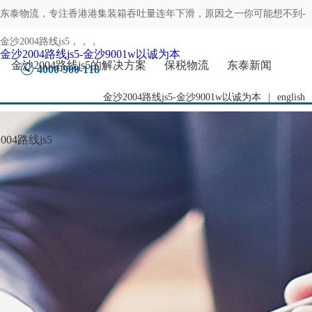
东泰物流，专注
香港港集装箱吞吐量连年下滑，原因之一你可能想不到-
金沙2004路线js5
，，，
金沙2004路线js5-金沙9001w以诚为本
金沙2004路线js5的解决方案
保税物流
东泰新闻
4000-900-118
金沙2004路线js5-金沙9001w以诚为本
|
english
04路线js5