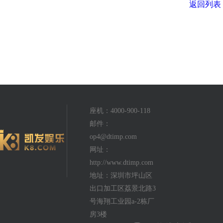
返回列表
座机：4000-900-118
邮件：
op4@dtimp.com
网址：
http://www.dtimp.com
地址：深圳市坪山区
出口加工区荔景北路3
号海翔工业园a-2栋厂
房3楼