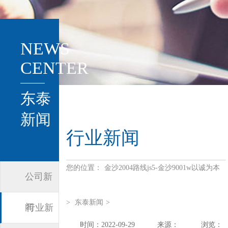
NEWS
CENTER
东泰
新闻
行业新闻
您的位置：
金沙2004路线js5-金沙9001w以诚为本
公司新
>
东泰新闻
>
闻
行业新
时间：2022-09-29
来源：
浏览：