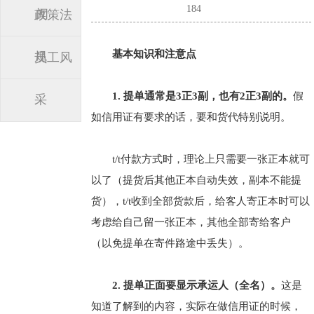
184
闻
政策法
基本知识和注意点
规
员工风
1. 提单通常是3正3副，也有2正3副的。
假
采
如信用证有要求的话，要和货代特别说明。
t/t付款方式时，理论上只需要一张正本就可
以了（提货后其他正本自动失效，副本不能提
货），t/t收到全部货款后，给客人寄正本时可以
考虑给自己留一张正本，其他全部寄给客户
（以免提单在寄件路途中丢失）。
2. 提单正面要显示承运人（全名）。
这是
知道了解到的内容，实际在做信用证的时候，