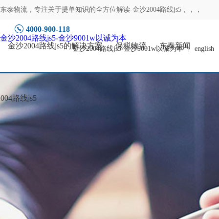
东泰物流，专注
关于提单知识的全方位解读-金沙2004路线js5
，，，
4000-900-118
金沙2004路线js5-金沙9001w以诚为本
金沙2004路线js5的解决方案
保税物流
东泰新闻
金沙2004路线js5-金沙9001w以诚为本
|
english
04路线js5