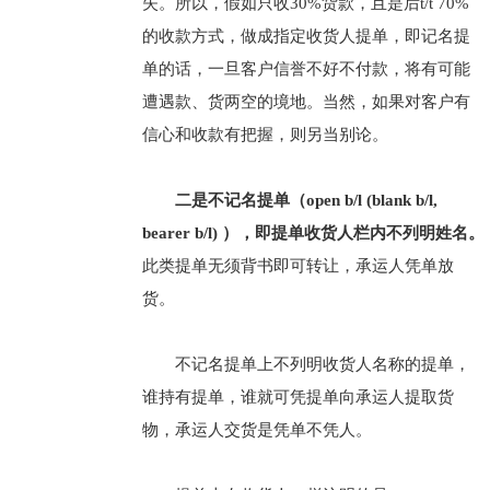
失。所以，假如只收30%货款，且是后t/t 70%
的收款方式，做成指定收货人提单，即记名提
单的话，一旦客户信誉不好不付款，将有可能
遭遇款、货两空的境地。当然，如果对客户有
信心和收款有把握，则另当别论。
二是不记名提单（open b/l (blank b/l,
bearer b/l) ），即提单收货人栏内不列明姓名。
此类提单无须背书即可转让，承运人凭单放
货。
不记名提单上不列明收货人名称的提单，
谁持有提单，谁就可凭提单向承运人提取货
物，承运人交货是凭单不凭人。