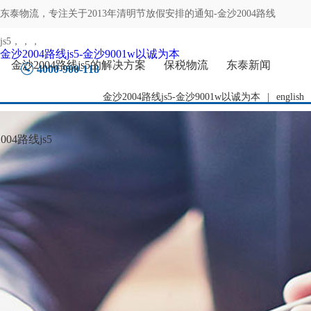
东泰物流，专注
关于2013年清明节放假安排的通知-金沙2004路线
js5
，，，
金沙2004路线js5-金沙9001w以诚为本
金沙2004路线js5的解决方案
保税物流
东泰新闻
4000-900-118
金沙2004路线js5-金沙9001w以诚为本
|
english
04路线js5