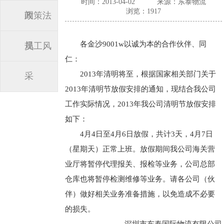
时间：2013-04-02
来源：东泰物流
浏览：1917
闻
政策法
各金沙9001w以诚为本的合作伙伴、同
规
员工风
仁：
2013年清明将至，根据国家相关部门关于
采
2013年清明节放假安排的通知，现结合我公司
工作实际情况，2013年我公司清明节放假安排
如下：
4月4日至4月6日放假，共计3天，4月7日
（星期天）正常上班。放假期间我公司海关营
业厅将暂停代理报关、报检等业务，公司总部
仓库也将暂停检测维修等业务。请各公司（伙
伴）做好相关业务准备措施，以免造成不必要
的损失。