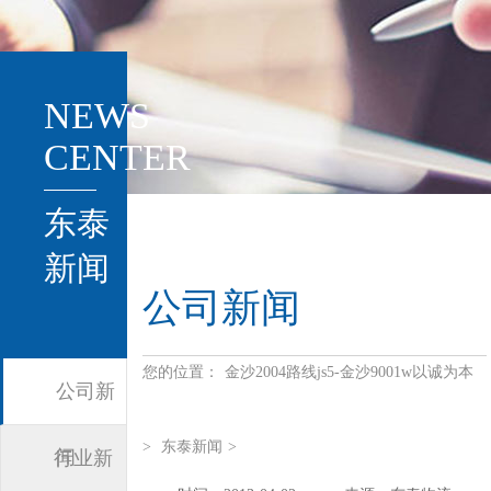
NEWS
CENTER
东泰
新闻
公司新闻
您的位置：
金沙2004路线js5-金沙9001w以诚为本
公司新
>
东泰新闻
>
闻
行业新