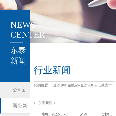
NEWS
CENTER
东泰
新闻
行业新闻
您的位置：
金沙2004路线js5-金沙9001w以诚为本
公司新
>
东泰新闻
>
闻
行业新
时间：2022-11-14
来源：
浏览：