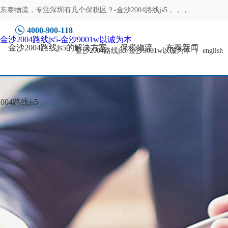
东泰物流，专注
深圳有几个保税区？-金沙2004路线js5
，，，
4000-900-118
金沙2004路线js5-金沙9001w以诚为本
金沙2004路线js5的解决方案
保税物流
东泰新闻
金沙2004路线js5-金沙9001w以诚为本
|
english
04路线js5