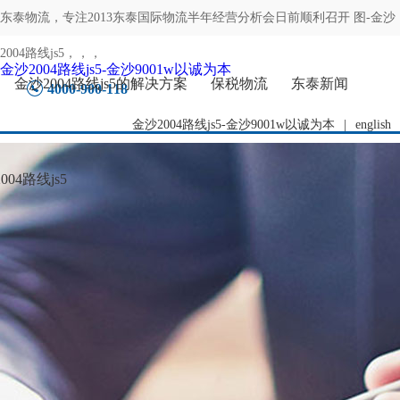
东泰物流，专注
2013东泰国际物流半年经营分析会日前顺利召开 图-金沙
2004路线js5
，，，
金沙2004路线js5-金沙9001w以诚为本
金沙2004路线js5的解决方案
保税物流
东泰新闻
4000-900-118
金沙2004路线js5-金沙9001w以诚为本
|
english
04路线js5