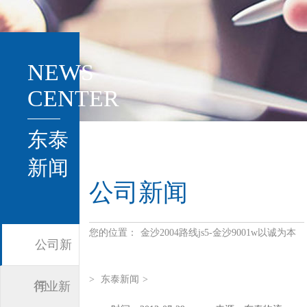
NEWS
CENTER
东泰
新闻
公司新闻
您的位置：
金沙2004路线js5-金沙9001w以诚为本
公司新
>
东泰新闻
>
闻
行业新