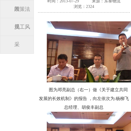
时间：2013-07-29
来源：东泰物流
浏览：2324
闻
政策法
规
员工风
采
图为邓亮副总（右一）做《关于建立共同
发展的长效机制》的报告 ，向左依次为:杨柳飞
总经理、胡俊丰副总