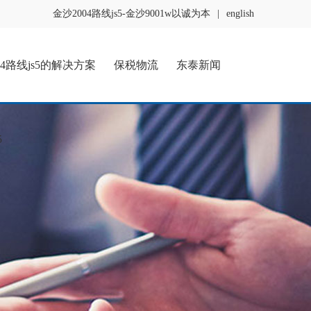
金沙2004路线js5-金沙9001w以诚为本
|
english
04路线js5的解决方案
保税物流
东泰新闻
5