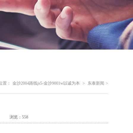
位置：
金沙2004路线js5-金沙9001w以诚为本
>
东泰新闻
>
浏览：558