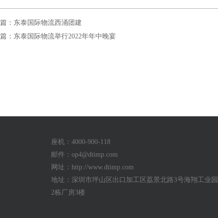
篇：东泰国际物流西涌团建
篇：东泰国际物流举行2022年年中晚宴
座机：4000-900-118
邮件：
op4@dtimp.com
网址：http://www.dtimp.com
地址：深圳市坪山区出口加工区荔景北路3号海翔工业园a
2栋厂房3楼