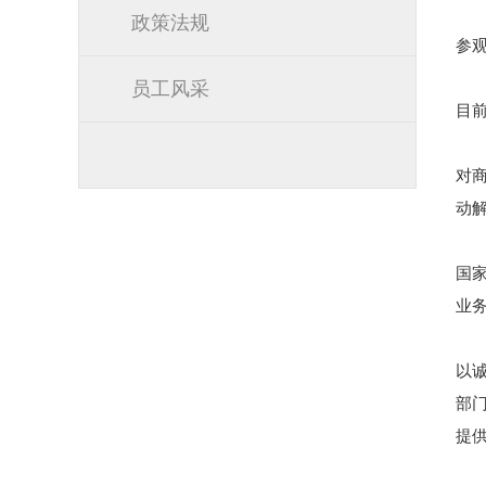
政策法规
参
员工风采
目
对
动
国
业务
以
部
提