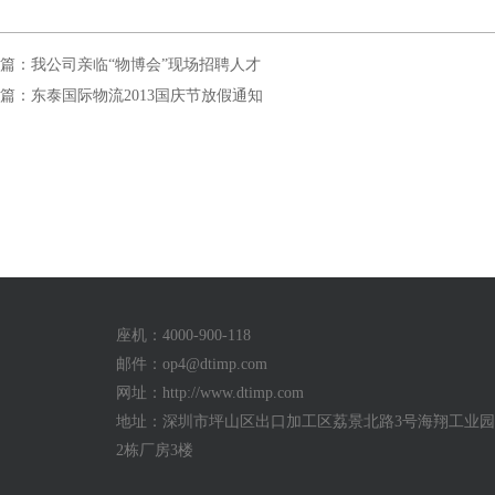
篇：我公司亲临“物博会”现场招聘人才
篇：东泰国际物流2013国庆节放假通知
座机：4000-900-118
邮件：
op4@dtimp.com
网址：http://www.dtimp.com
地址：深圳市坪山区出口加工区荔景北路3号海翔工业园a
2栋厂房3楼