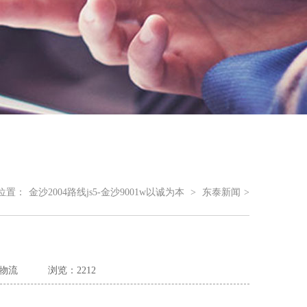
位置：
金沙2004路线js5-金沙9001w以诚为本
>
东泰新闻
>
物流
浏览：2212