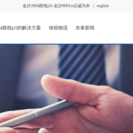
金沙2004路线js5-金沙9001w以诚为本
|
english
04路线js5的解决方案
保税物流
东泰新闻
5