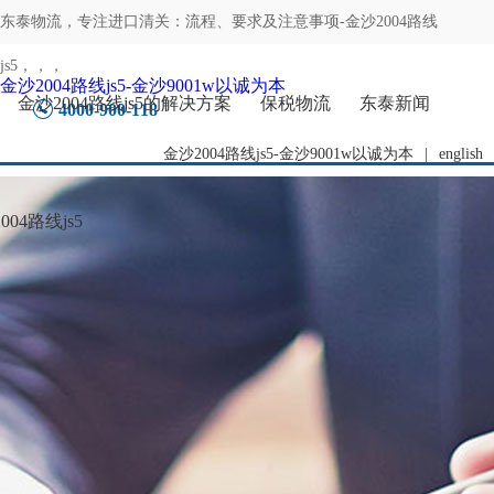
东泰物流，专注
进口清关：流程、要求及注意事项-金沙2004路线
js5
，，，
金沙2004路线js5-金沙9001w以诚为本
金沙2004路线js5的解决方案
保税物流
东泰新闻
4000-900-118
金沙2004路线js5-金沙9001w以诚为本
|
english
04路线js5