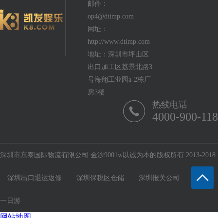
邮件：
op4@dtimp.com
网址：
http://www.dtimp.com
地址：深圳市坪山区
出口加工区荔景北路3
号海翔工业园a-2栋厂
房3楼
热线电话
4000-900-118
深圳市东泰国际物流有限公司 金沙9001w以诚为本的版权所有 2013-2018
深圳出口退运返修
深圳保税区仓储
深圳报关公司
保税区
一日游
网站地图