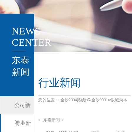
NEWS
CENTER
东泰
新闻
行业新闻
您的位置：
金沙2004路线js5-金沙9001w以诚为本
公司新
>
东泰新闻
>
闻
行业新