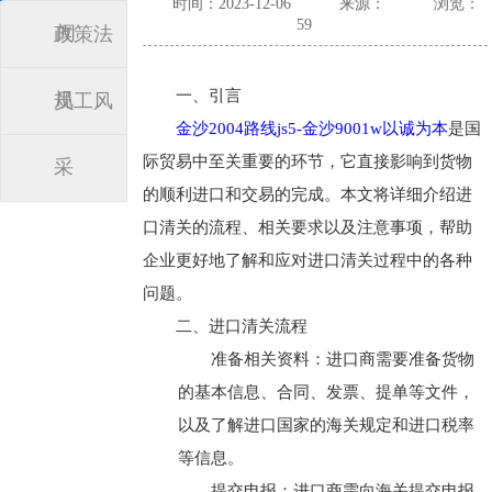
时间：2023-12-06
来源：
浏览：
59
闻
政策法
一、引言
规
员工风
金沙2004路线js5-金沙9001w以诚为本
是国
际贸易中至关重要的环节，它直接影响到货物
采
的顺利进口和交易的完成。本文将详细介绍进
口清关的流程、相关要求以及注意事项，帮助
企业更好地了解和应对进口清关过程中的各种
问题。
二、进口清关流程
准备相关资料：进口商需要准备货物
的基本信息、合同、发票、提单等文件，
以及了解进口国家的海关规定和进口税率
等信息。
提交申报：进口商需向海关提交申报