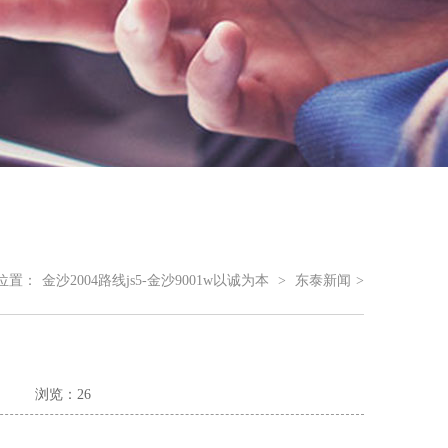
位置：
金沙2004路线js5-金沙9001w以诚为本
>
东泰新闻
>
浏览：26