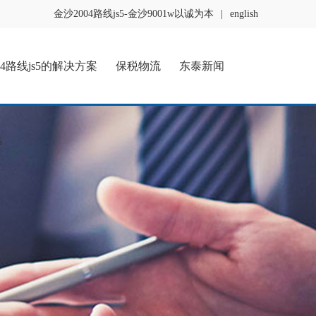
金沙2004路线js5-金沙9001w以诚为本
|
english
04路线js5的解决方案
保税物流
东泰新闻
5