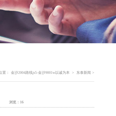
位置：
金沙2004路线js5-金沙9001w以诚为本
>
东泰新闻
>
浏览：16