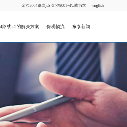
金沙2004路线js5-金沙9001w以诚为本
|
english
04路线js5的解决方案
保税物流
东泰新闻
5