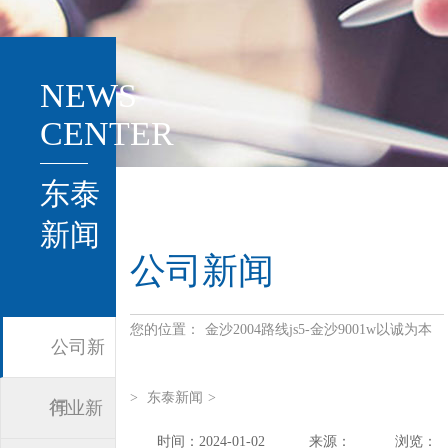
NEWS
CENTER
东泰
新闻
公司新闻
您的位置：
金沙2004路线js5-金沙9001w以诚为本
公司新
>
东泰新闻
>
闻
行业新
时间：2024-01-02
来源：
浏览：