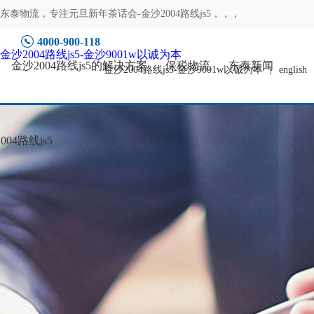
东泰物流，专注
元旦新年茶话会-金沙2004路线js5
，，，
4000-900-118
金沙2004路线js5-金沙9001w以诚为本
金沙2004路线js5的解决方案
保税物流
东泰新闻
金沙2004路线js5-金沙9001w以诚为本
|
english
04路线js5