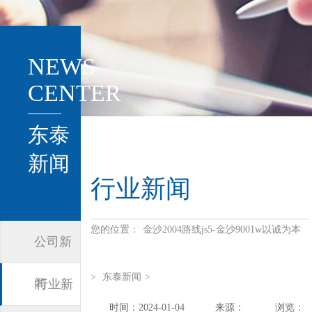
NEWS
CENTER
东泰
新闻
行业新闻
您的位置：
金沙2004路线js5-金沙9001w以诚为本
公司新
>
东泰新闻
>
闻
行业新
时间：2024-01-04
来源：
浏览：