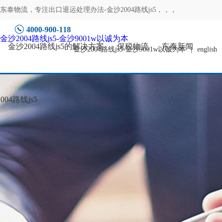
东泰物流，专注
出口退运处理办法-金沙2004路线js5
，，，
4000-900-118
金沙2004路线js5-金沙9001w以诚为本
金沙2004路线js5的解决方案
保税物流
东泰新闻
金沙2004路线js5-金沙9001w以诚为本
|
english
04路线js5