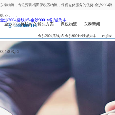
东泰物流，专注
深圳福田保税区物流，保税仓储服务的优势-金沙2004路
线js5
，，，
金沙2004路线js5-金沙9001w以诚为本
金沙2004路线js5的解决方案
保税物流
东泰新闻
4000-900-118
金沙2004路线js5-金沙9001w以诚为本
|
english
04路线js5