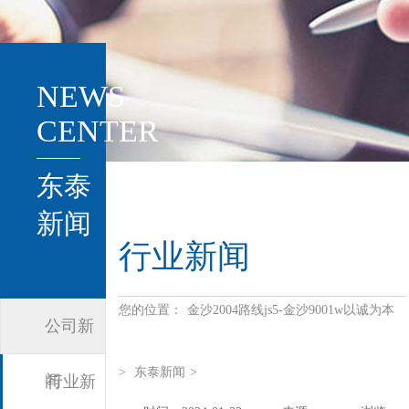
NEWS
CENTER
东泰
新闻
行业新闻
您的位置：
金沙2004路线js5-金沙9001w以诚为本
公司新
>
东泰新闻
>
闻
行业新