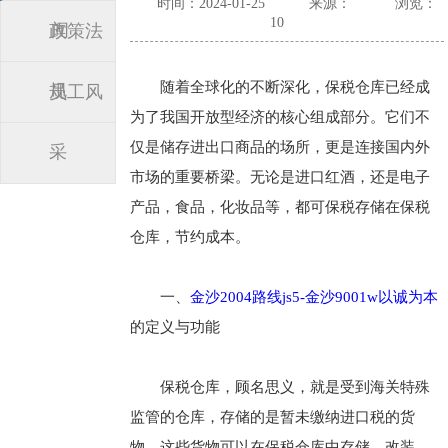
时间：2024-01-25
来源：
浏览：
10
闻
政策法
随着全球化的不断深化，保税仓库已经成
规
员工风
为了我国开放型经济的核心组成部分。它们不
仅是储存进出口商品的场所，更是连接国内外
采
市场的重要桥梁。无论是进口红酒，还是电子
产品，食品，化妆品等，都可保税存储在保税
仓库，节约成本。
一、
金沙2004路线js5-金沙9001w以诚为本
的定义与功能
保税仓库，顾名思义，就是受到海关特殊
监管的仓库，存储的是暂未缴纳进口税的货
物。这些货物可以在保税仓库中存储、改装、