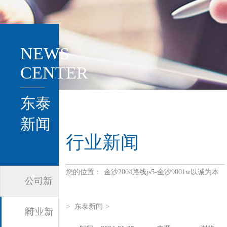
NEWS
CENTER
东泰
新闻
行业新闻
您的位置：
金沙2004路线js5-金沙9001w以诚为本
公司新
>
东泰新闻
>
闻
行业新