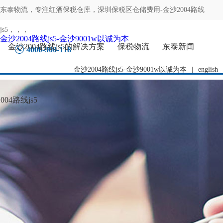
东泰物流，专注
红酒保税仓库，深圳保税区仓储费用-金沙2004路线
js5
，，，
金沙2004路线js5-金沙9001w以诚为本
金沙2004路线js5的解决方案
保税物流
东泰新闻
4000-900-118
金沙2004路线js5-金沙9001w以诚为本
|
english
04路线js5