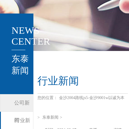
NEWS
CENTER
东泰
新闻
行业新闻
您的位置：
金沙2004路线js5-金沙9001w以诚为本
公司新
>
东泰新闻
>
闻
行业新