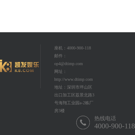
座机：4000-900-118
邮件：
op4@dtimp.com
网址：
http://www.dtimp.com
地址：深圳市坪山区
出口加工区荔景北路3
号海翔工业园a-2栋厂
房3楼
热线电话
4000-900-118