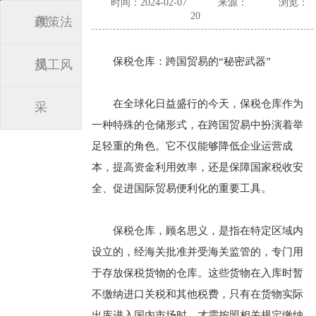
时间：2024-02-07
来源：
浏览：
20
闻
政策法
保税仓库：跨国贸易的“秘密武器”
规
员工风
在全球化日益盛行的今天，保税仓库作为
采
一种特殊的仓储形式，在跨国贸易中扮演着举
足轻重的角色。它不仅能够降低企业运营成
本，提高资金利用效率，还是保障国家税收安
全、促进国际贸易便利化的重要工具。
保税仓库，顾名思义，是指在特定区域内
设立的，经海关批准并受海关监管的，专门用
于存放保税货物的仓库。这些货物在入库时暂
不缴纳进口关税和其他税费，只有在货物实际
出库进入国内市场时，才需按照相关规定缴纳