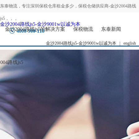
东泰物流，专注
深圳保税仓库租金多少，保税仓储供应商-金沙2004路线
js5
，，，
金沙2004路线js5-金沙9001w以诚为本
金沙2004路线js5的解决方案
保税物流
东泰新闻
4000-900-118
金沙2004路线js5-金沙9001w以诚为本
|
english
04路线js5