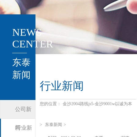
NEWS
CENTER
东泰
新闻
行业新闻
您的位置：
金沙2004路线js5-金沙9001w以诚为本
公司新
>
东泰新闻
>
闻
行业新