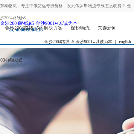
东泰物流，专注
中俄货运专线价格，发到俄罗斯物流专线怎么收费？-金
沙2004路线js5
，，，
金沙2004路线js5-金沙9001w以诚为本
金沙2004路线js5的解决方案
保税物流
东泰新闻
4000-900-118
金沙2004路线js5-金沙9001w以诚为本
|
english
04路线js5