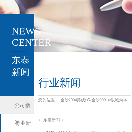
NEWS
CENTER
东泰
新闻
行业新闻
您的位置：
金沙2004路线js5-金沙9001w以诚为本
公司新
>
东泰新闻
>
闻
行业新