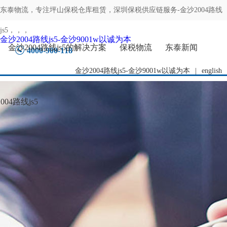
东泰物流，专注
坪山保税仓库租赁，深圳保税供应链服务-金沙2004路线
js5
，，，
金沙2004路线js5-金沙9001w以诚为本
金沙2004路线js5的解决方案
保税物流
东泰新闻
4000-900-118
金沙2004路线js5-金沙9001w以诚为本
|
english
04路线js5