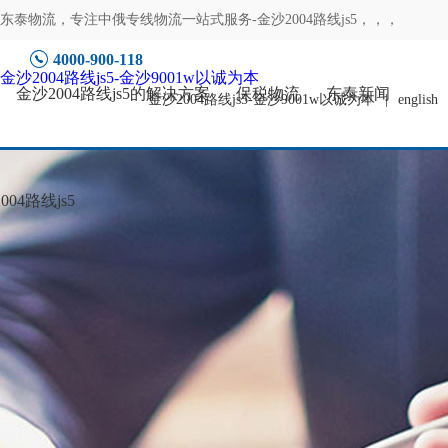
东泰物流，专注
中俄专线物流一站式服务-金沙2004路线js5
，，，
4000-900-118
金沙2004路线js5-金沙9001w以诚为本
金沙2004路线js5的解决方案
保税物流
东泰新闻
金沙2004路线js5-金沙9001w以诚为本
|
english
04路线js5