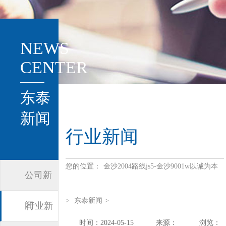
NEWS
CENTER
东泰
新闻
行业新闻
您的位置：
金沙2004路线js5-金沙9001w以诚为本
公司新
>
东泰新闻
>
闻
行业新
时间：2024-05-15
来源：
浏览：