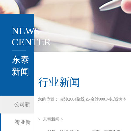
NEWS
CENTER
东泰
新闻
行业新闻
您的位置：
金沙2004路线js5-金沙9001w以诚为本
公司新
>
东泰新闻
>
闻
行业新