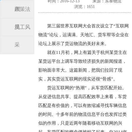
时间：2016-12-13
来源：东泰物流
浏览：1651
闻
政策法
第三届世界互联网大会首次设立了“互联网
规
员工风
物流”论坛，运满满、天地汇、货车帮等企业在
论坛上展示了货运物流的美好未来。
采
就在11月初，网上有篇关于杭州某货主在
某货运平台上调车导致经济损失的新闻报道，
影响面非常大。这篇新闻，把我们拉回了现
实，其实货运互联网的现实还很“骨感”。
货运互联网的“热潮”，从车货匹配开始。
从促进信息共享、提高匹配效率上来看，车货
匹配是有价值的，可以有效缩减寻找车辆信息
的时间。十多年前的物流信息平台也发挥过类
似的作用，只是近两年随着移动互联网的兴