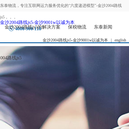
东泰物流，专注
互联网运力服务优化的“六度递进模型”-金沙2004路线
js5
，，，
金沙2004路线js5-金沙9001w以诚为本
金沙2004路线js5的解决方案
保税物流
东泰新闻
4000-900-118
金沙2004路线js5-金沙9001w以诚为本
|
english
04路线js5