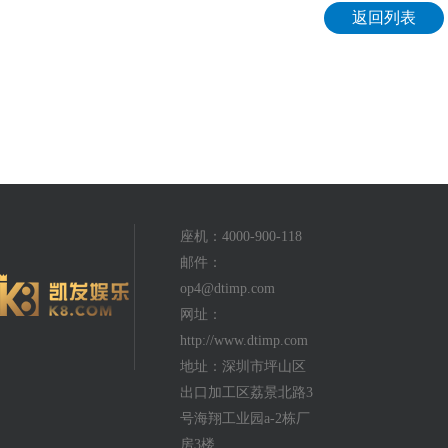
返回列表
座机：4000-900-118
邮件：
op4@dtimp.com
网址：
http://www.dtimp.com
地址：深圳市坪山区
出口加工区荔景北路3
号海翔工业园a-2栋厂
房3楼