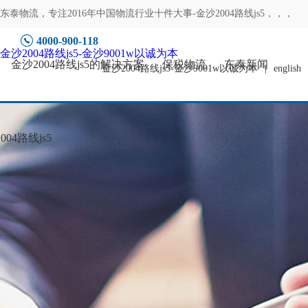
东泰物流，专注
2016年中国物流行业十件大事-金沙2004路线js5
，，，
4000-900-118
金沙2004路线js5-金沙9001w以诚为本
金沙2004路线js5的解决方案
保税物流
东泰新闻
金沙2004路线js5-金沙9001w以诚为本
|
english
04路线js5