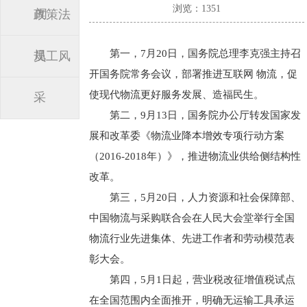
浏览：1351
闻
政策法
第一，7月20日，国务院总理李克强主持召
规
员工风
开国务院常务会议，部署推进互联网 物流，促
使现代物流更好服务发展、造福民生。
采
第二，9月13日，国务院办公厅转发国家发
展和改革委《物流业降本增效专项行动方案
（2016-2018年）》，推进物流业供给侧结构性
改革。
第三，5月20日，人力资源和社会保障部、
中国物流与采购联合会在人民大会堂举行全国
物流行业先进集体、先进工作者和劳动模范表
彰大会。
第四，5月1日起，营业税改征增值税试点
在全国范围内全面推开，明确无运输工具承运