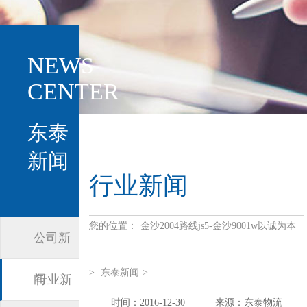
NEWS
CENTER
东泰
新闻
行业新闻
您的位置：
金沙2004路线js5-金沙9001w以诚为本
公司新
>
东泰新闻
>
闻
行业新
时间：2016-12-30
来源：东泰物流