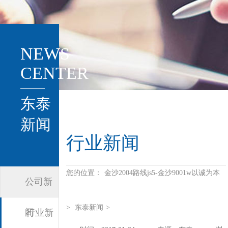
NEWS
CENTER
东泰
新闻
行业新闻
您的位置：
金沙2004路线js5-金沙9001w以诚为本
公司新
>
东泰新闻
>
闻
行业新