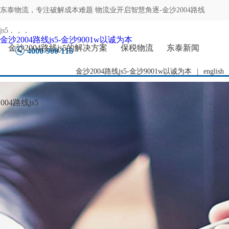
东泰物流，专注
破解成本难题 物流业开启智慧角逐-金沙2004路线
js5
，，，
金沙2004路线js5-金沙9001w以诚为本
金沙2004路线js5的解决方案
保税物流
东泰新闻
4000-900-118
金沙2004路线js5-金沙9001w以诚为本
|
english
04路线js5