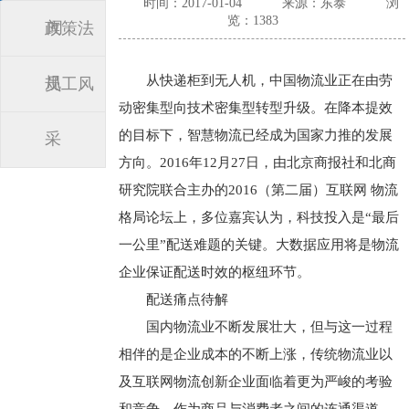
时间：2017-01-04
来源：东泰
浏
览：1383
闻
政策法
从快递柜到无人机，中国物流业正在由劳
规
员工风
动密集型向技术密集型转型升级。在降本提效
的目标下，智慧物流已经成为国家力推的发展
采
方向。2016年12月27日，由北京商报社和北商
研究院联合主办的2016（第二届）互联网 物流
格局论坛上，多位嘉宾认为，科技投入是“最后
一公里”配送难题的关键。大数据应用将是物流
企业保证配送时效的枢纽环节。
配送痛点待解
国内物流业不断发展壮大，但与这一过程
相伴的是企业成本的不断上涨，传统物流业以
及互联网物流创新企业面临着更为严峻的考验