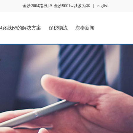
金沙2004路线js5-金沙9001w以诚为本
|
english
04路线js5的解决方案
保税物流
东泰新闻
5