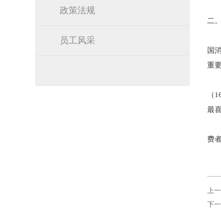
政策法规
二
员工风采
国
重
（
最
费
上一
下一