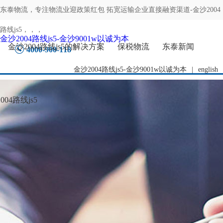
东泰物流，专注
物流业迎政策红包 拓宽运输企业直接融资渠道-金沙2004
路线js5
，，，
金沙2004路线js5-金沙9001w以诚为本
金沙2004路线js5的解决方案
保税物流
东泰新闻
4000-900-118
金沙2004路线js5-金沙9001w以诚为本
|
english
04路线js5