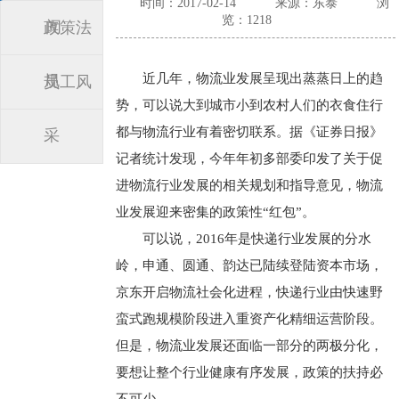
时间：2017-02-14
来源：东泰
浏
览：1218
闻
政策法
近几年，物流业发展呈现出蒸蒸日上的趋
规
员工风
势，可以说大到城市小到农村人们的衣食住行
都与物流行业有着密切联系。据《证券日报》
采
记者统计发现，今年年初多部委印发了关于促
进物流行业发展的相关规划和指导意见，物流
业发展迎来密集的政策性“红包”。
可以说，2016年是快递行业发展的分水
岭，申通、圆通、韵达已陆续登陆资本市场，
京东开启物流社会化进程，快递行业由快速野
蛮式跑规模阶段进入重资产化精细运营阶段。
但是，物流业发展还面临一部分的两极分化，
要想让整个行业健康有序发展，政策的扶持必