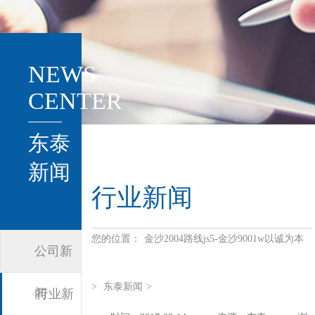
NEWS
CENTER
东泰
新闻
行业新闻
您的位置：
金沙2004路线js5-金沙9001w以诚为本
公司新
>
东泰新闻
>
闻
行业新