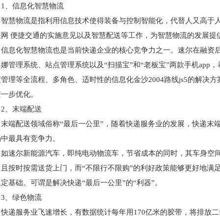
1、信息化智慧物流
智慧物流是指利用信息技术使得装备与控制智能化，代替人又高于
联网 便捷交通的实施意见以及智慧配送等工作，为智慧物流的发展提
信息化智慧物流也是当前快递企业的核心竞争力之一。速尔在融资
典娜管理系统、站点管理系统以及“扫描宝”和“老板宝”两款手机ap
度管理等全流程、多角色、适时性的信息化金沙2004路线js5的解
进一步优化。
2、末端配送
末端配送领域俗称“最后一公里”，随着快递服务业的发展，快递末
场中最具有竞争力。
如速尔新能源汽车，即纯电动物流车，节省成本的同时，其车身空间
，且按时按需送货上门，而“不限行不限购”的利好政策能够更好地满
定基础。可谓是解决快递“最后一公里”的“利器”。
3、绿色物流
快递服务业飞速增长，有数据统计每年用170亿米的胶带，将排放二氧化