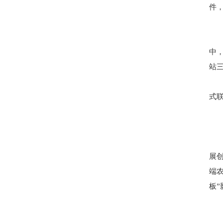
件
中
站
式
展
端
板