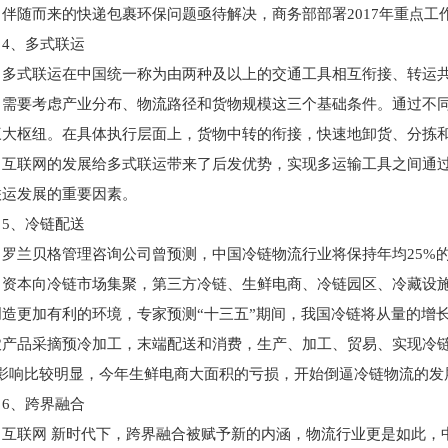
，伴随而来的快递包裹环保问题亟待解决，商务部部署2017年重点工
4、多式联运
多式联运在中国统一称为由两种及以上的交通工具相互衔接、转运
，需要考虑产业分布、物流路径和货物规模这三个基础条件。通过不
三大枢纽。在具体执行层面上，货物中转的衔接，快速地卸货、分拣
互联网的发展给多式联运带来了后发优势，实现多运输工具之间通
联运发展的重要因素。
5、冷链配送
罗兰贝格管理咨询公司曾预测，中国冷链物流行业将保持年均25%的高
资本向冷链市场集聚，第三方冷链、生鲜电商、冷链园区、冷藏设
创造更加有利的环境，专家预测“十三五”期间，我国冷链将从量的增
农产品采摘预冷加工，末端配送和消费，生产、加工、贸易、实现冷链
”影响比较明显，今年生鲜电商大面积的亏损，开始倒逼冷链物流的发
6、跨界融合
互联网 新时代下，跨界融合被赋予新的内涵，物流行业更是如此，