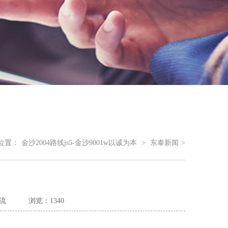
位置：
金沙2004路线js5-金沙9001w以诚为本
>
东泰新闻
>
流
浏览：1340