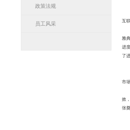
政策法规
互
员工风采
雅
进
了
市
效
张奠