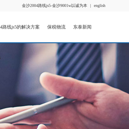
金沙2004路线js5-金沙9001w以诚为本
|
english
04路线js5的解决方案
保税物流
东泰新闻
5